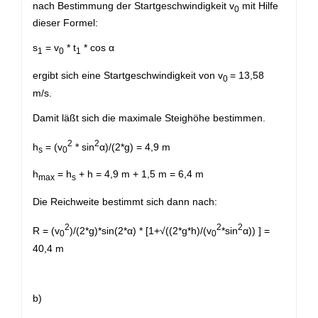
nach Bestimmung der Startgeschwindigkeit v
mit Hilfe
0
dieser Formel:
s
= v
* t
* cos α
1
0
1
ergibt sich eine Startgeschwindigkeit von v
= 13,58
0
m/s.
Damit läßt sich die maximale Steighöhe bestimmen.
2
2
h
= (v
* sin
α)/(2*g) = 4,9 m
s
0
h
= h
+ h = 4,9 m + 1,5 m = 6,4 m
max
s
Die Reichweite bestimmt sich dann nach:
2
2
2
R = (v
)/(2*g)*sin(2*α) * [1+√((2*g*h)/(v
*sin
α)) ] =
0
0
40,4 m
b)