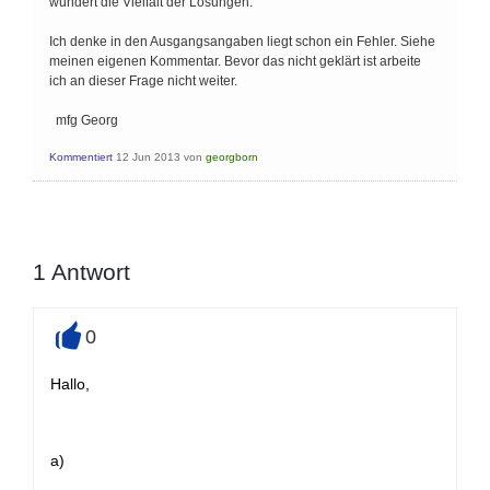
wundert die Vielfalt der Lösungen.
Ich denke in den Ausgangsangaben liegt schon ein Fehler. Siehe
meinen eigenen Kommentar. Bevor das nicht geklärt ist arbeite
ich an dieser Frage nicht weiter.
mfg Georg
Kommentiert
12 Jun 2013
von
georgborn
1
Antwort
0
+
Hallo,
a)