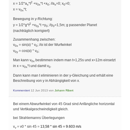
2
x = 1/2*a
*t
+v
*t +x
; //a
=0; x
=0;
x
0x
0
x
0
x = v
*t;
0x
Bewegung in y-Richtung:
2
y = 1/2*g*t
+v
*t +y
; //y
=1,5m; g passender Planet
0y
0
0
(nachträglich korrigiert)
Zusammenhang zwischen:
v
= sin(α) * v
; //α ist der Wurfwinkel
0x
0
v
= cos(α) * v
;
0y
0
Man kann v
bestimmen indem man t=1,25s und x=12m einsetzt
0x
in x = v
*t und damit v
.
0x
0
Dann kann man t eliminieren in der y-Gleichung und erhält eine
Beschreibung von y in Abhängigkeit von x.
Kommentiert
12 Jun 2013
von
Johann Ribert
Bei einem Abwurfwinkel von 45 Grad sind Anfängliche horizontal
und Vertikalgeschwindigkeit gleich.
bei Strahlemanns Überlegungen
v
= v0 * sin 45 =
13,58 * sin 45 = 9.603 m/s
v