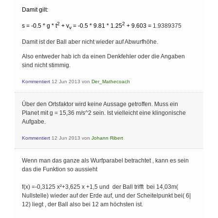
Damit gilt:
2
2
s = -0.5 * g * t
+ v
=
-0.5 * 9.81 * 1.25
+
9.603
=
1.9389375
v
Damit ist der Ball aber nicht wieder auf Abwurfhöhe.
Also entweder hab ich da einen Denkfehler oder die Angaben
sind nicht stimmig.
Kommentiert
12 Jun 2013
von
Der_Mathecoach
Über den Ortsfaktor wird keine Aussage getroffen. Muss ein
Planet mit g = 15,36 m/s^2 sein. Ist vielleicht eine klingonische
Aufgabe.
Kommentiert
12 Jun 2013
von
Johann Ribert
Wenn man das ganze als Wurfparabel betrachtet , kann es sein
das die Funktion so aussieht
f(x) =-0,3125 x²+3,625 x +1,5 und der Ball trifft bei 14,03m(
Nullstelle) wieder auf der Erde auf, und der Scheitelpunkt bei( 6|
12) liegt , der Ball also bei 12 am höchsten ist.