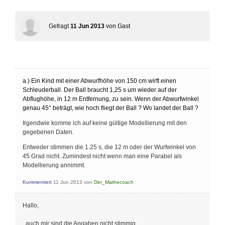
Gefragt
11 Jun 2013
von
Gast
a.) Ein Kind mit einer Abwurfhöhe von 150 cm wirft einen
Schleuderball. Der Ball braucht 1,25 s um wieder auf der
Abflughöhe, in 12 m Entfernung, zu sein. Wenn der Abwurfwinkel
genau 45° beträgt, wie hoch fliegt der Ball ? Wo landet der Ball ?
Irgendwie komme ich auf keine gültige Modellierung mit den
gegebenen Daten.
Entweder stimmen die 1.25 s, die 12 m oder der Wurfwinkel von
45 Grad nicht. Zumindest nicht wenn man eine Parabel als
Modellierung annimmt.
Kommentiert
11 Jun 2013
von
Der_Mathecoach
Hallo,
auch mir sind die Angaben nicht stimmig.