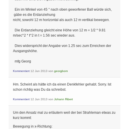
Ein im Winkel von 45 ° nach oben geworfener Ball würde sich,
gäbe es die Erdanziehung
nicht, sowohl 12 m horizontal als auch 12 m vertikal bewegen.
Die Erdanziehung gleicht eine Höhe von 12 m = 1/2 * 9.81
m/sec^2 * t^2 in t = 1.56 sec wieder aus.
Dies widerspricht der Angabe von 1.25 sec zum Erreichen der
Ausgangshöhe.
mfg Georg
Kommentiert
12 Jun 2013
von
georgborn
Hm. Scheint als hätte ich da einen Denkfehler gehabt. Sorry. Ist
schon richtig was Du da schreibst.
Kommentiert
12 Jun 2013
von
Johann Ribert
Um den Ansatz mal zu erläutern weil der bei Strahleman etwas zu
kurz kommt:
Bewegung in x-Richtung: