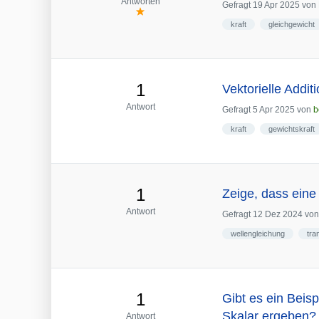
Antworten
Gefragt
19 Apr 2025
von
kraft
gleichgewicht
1
Vektorielle Addi
Antwort
Gefragt
5 Apr 2025
von
b
kraft
gewichtskraft
1
Zeige, dass eine b
Antwort
Gefragt
12 Dez 2024
vo
wellengleichung
tra
1
Gibt es ein Beisp
Skalar ergeben?
Antwort