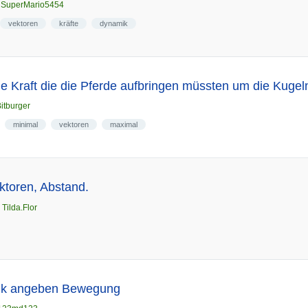
n
SuperMario5454
vektoren
kräfte
dynamik
e Kraft die die Pferde aufbringen müssten um die Kugel
itburger
minimal
vektoren
maximal
ktoren, Abstand.
n
Tilda.Flor
sik angeben Bewegung