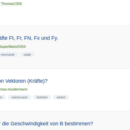
n
Thomas2358
fte Ft, Fr, FN, Fx und Fy.
SuperMario5454
mechanik
statik
 Vektoren (Kräfte)?
n
max.mustermann
en
vektorraum
funktion
winkel
r die Geschwindigkeit von B bestimmen?