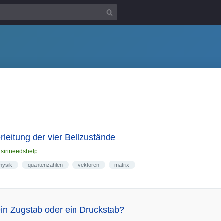
leitung der vier Bellzustände
n
sirineedshelp
hysik
quantenzahlen
vektoren
matrix
 ein Zugstab oder ein Druckstab?