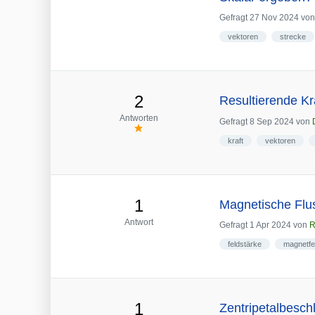
Gefragt
27 Nov 2024
vo
vektoren
strecke
2
Resultierende K
Antworten
Gefragt
8 Sep 2024
von
kraft
vektoren
1
Magnetische Flus
Antwort
Gefragt
1 Apr 2024
von
R
feldstärke
magnetfe
1
Zentripetalbesch