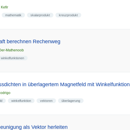
n
Kefir
mathematik
skalarprodukt
kreuzprodukt
raft berechnen Rechenweg
Der-Mathenoob
winkelfunktionen
sdichten in überlagertem Magnetfeld mit Winkelfunktio
odrigo
ld
winkelfunktion
vektoren
überlagerung
leunigung als Vektor herleiten