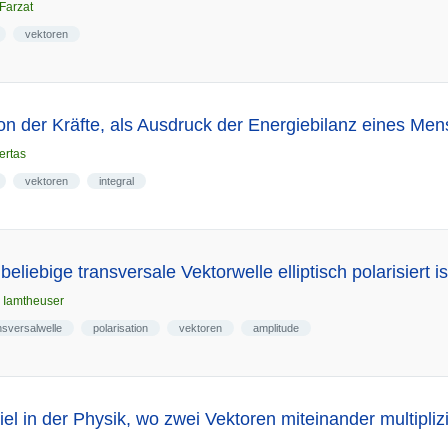
Farzat
vektoren
tion der Kräfte, als Ausdruck der Energiebilanz eines M
ertas
vektoren
integral
eliebige transversale Vektorwelle elliptisch polarisiert is
n
Iamtheuser
nsversalwelle
polarisation
vektoren
amplitude
iel in der Physik, wo zwei Vektoren miteinander multipli