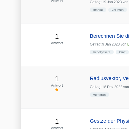
Antwort
Gefragt
19 Jan 2023
vo
masse
volumen
1
Berechnen Sie di
Antwort
Gefragt
9 Jan 2023
von
B
hebelgesetz
kraft
1
Radiusvektor, Ve
Antwort
Gefragt
18 Dez 2022
vo
vektoren
1
Gestze der Phy
Antwort