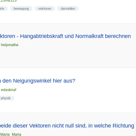
123md123
rix
bewegung
vektoren
darstellen
ktoren - Hangabtriebskraft und Normalkraft berechnen
n
helpmathe
h den Neigungswinkel hier aus?
n
edasknaf
physik
beide dieser Vektoren nicht null sind, in welche Richtung
n
Maria_Maria