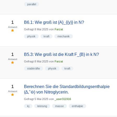
parallel
1
B6.1: Wie groß ist {A}_{{y}} in N?
Antwort
Gefragt
8 Mai 2025
von
Farzat
physik
kraft
mechanik
1
B5.3: Wie groß ist die Kraft F_{B} in k N?
Antwort
Gefragt
8 Mai 2025
von
Farzat
stabkräfte
physik
kraft
1
Berechnen Sie die Standardbildungsenthalpie
Antwort
(∆,"⊖) von Nitroglycerin.
Gefragt
5 Mai 2025
von
_user311916
kj
leistung
masse
enthalpie