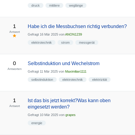
druck
mittlere
weglänge
1
Habe ich die Messbuchsen richtig verbunden?
Antwort
Gefragt
16 Mär 2025
von
ANON1239
elektrotechnik
strom
messgerät
0
Selbstinduktion und Wechelstrom
Antworten
Gefragt
11 Mär 2025
von
Maximilian1111
selbstinduktion
elektrotechnik
elektrizität
1
Ist das bis jetzt korrekt?Was kann oben
Antwort
eingesetzt werden?
Gefragt
10 Mär 2025
von
grapes
energie