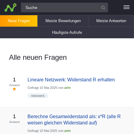
Alle Fragen
Neue Fragen
Meiste Bewertungen
Meiste Antworten
Häufigste Aufrufe
Alle neuen Fragen
1
Lineare Netzwerk: Widerstand R erhalten
Antwort
Gefragt
10 Mai 2025
von
arim
netzwerk
1
Berechne Gesamwiderstand als: x*R (alle R
Antwort
weisen gleichen Widerstand auf)
Gefragt
10 Mai 2025
von
arim