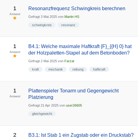
1
Resonanzfrequenz Schwingkreis berechnen
Antwort
Gefragt
3 Mai 2025
von
Martin HS
schwingkreis
resonanz
1
B4.1: Welche maximale Haftkraft {F}_{{H} 0} hat
Antwort
der Holzpaletten-Stapel auf dem Betonboden?
Gefragt
2 Mai 2025
von
Farzat
kraft
mechanik
reibung
haftkraft
1
Plattenspieler Tonarm und Gegengewicht
Antwort
Platzierung
Gefragt
21 Apr 2025
von
user26605
gleichgewicht
2
B3.1: Ist Stab 1 ein Zugstab oder ein Druckstab?