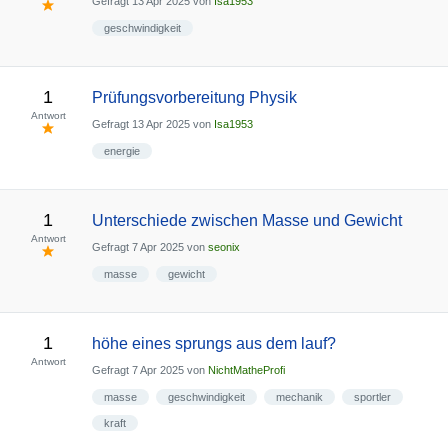
Gefragt
13 Apr 2025
von
Isa1953
geschwindigkeit
1
Prüfungsvorbereitung Physik
Antwort
Gefragt
13 Apr 2025
von
Isa1953
energie
1
Unterschiede zwischen Masse und Gewicht
Antwort
Gefragt
7 Apr 2025
von
seonix
masse
gewicht
1
höhe eines sprungs aus dem lauf?
Antwort
Gefragt
7 Apr 2025
von
NichtMatheProfi
masse
geschwindigkeit
mechanik
sportler
kraft