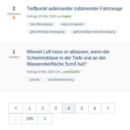
2
Treffpunkt aufeinander zufahrender Fahrzeuge
Antworten
Gefragt
10 Mär 2025
von
baerij
beschleunigung
weg-zeit-gesetz
gleichförmige-bewegung
gleichmäßige-beschleunigung
1
Wieviel Luft muss er ablassen, wenn die
Antwort
Schwimmblase in der Tiefe und an der
Wasseroberfläche 5cm3 hat?
Gefragt
9 Mär 2025
von
_user311916
physik
druckberechnung
1
2
3
4
5
6
7
«
vorherige
...
295
nächste
»