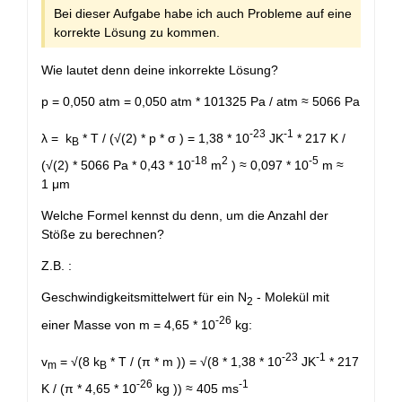
Bei dieser Aufgabe habe ich auch Probleme auf eine
korrekte Lösung zu kommen.
Wie lautet denn deine inkorrekte Lösung?
p = 0,050 atm = 0,050 atm * 101325 Pa / atm ≈ 5066 Pa
-23
-1
λ = k
* T / (√(2) * p * σ ) = 1,38 * 10
JK
* 217 K /
B
-18
2
-5
(√(2) * 5066 Pa * 0,43 * 10
m
) ≈ 0,097 * 10
m ≈
1 μm
Welche Formel kennst du denn, um die Anzahl der
Stöße zu berechnen?
Z.B. :
Geschwindigkeitsmittelwert für ein N
- Molekül mit
2
-26
einer Masse von m = 4,65 * 10
kg:
-23
-1
v
= √(8 k
* T / (π * m )) = √(8 * 1,38 * 10
JK
* 217
m
B
-26
-1
K / (π * 4,65 * 10
kg )) ≈ 405 ms