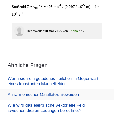
-1
-5
Stoßzahl Z = v
/ λ = 405 ms
/ (0,097 * 10
m) ≈ 4 *
m
8
-1
10
s
Beantwortet
18 Mär 2025
von
Enano
5,5 k
Ähnliche Fragen
Wenn sich ein geladenes Teilchen in Gegenwart
eines konstanten Magnetfeldes
Anharmonischer Oszillator, Beweisen
Wie wird das elektrische vektorielle Feld
zwischen diesen Ladungen berechnet?