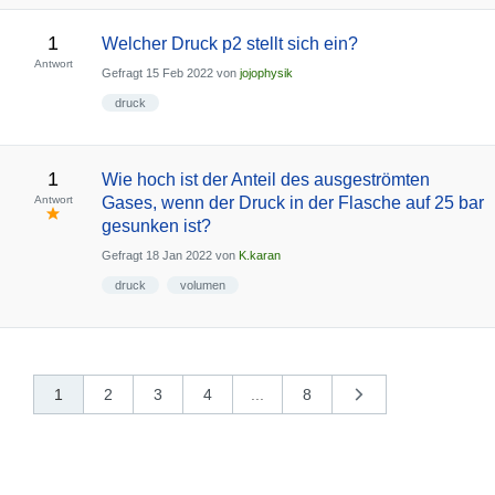
1
Welcher Druck p2 stellt sich ein?
Antwort
Gefragt
15 Feb 2022
von
jojophysik
druck
1
Wie hoch ist der Anteil des ausgeströmten
Antwort
Gases, wenn der Druck in der Flasche auf 25 bar
gesunken ist?
Gefragt
18 Jan 2022
von
K.karan
druck
volumen
1
2
3
4
...
8
nächste
»