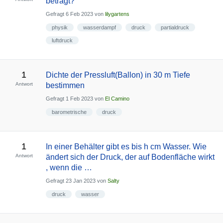
beträgt?
Gefragt
6 Feb 2023
von
lilygartens
physik
wasserdampf
druck
partialdruck
luftdruck
1
Dichte der Pressluft(Ballon) in 30 m Tiefe
Antwort
bestimmen
Gefragt
1 Feb 2023
von
El Camino
barometrische
druck
1
In einer Behälter gibt es bis h cm Wasser. Wie
Antwort
ändert sich der Druck, der auf Bodenfläche wirkt
, wenn die …
Gefragt
23 Jan 2023
von
Salty
druck
wasser