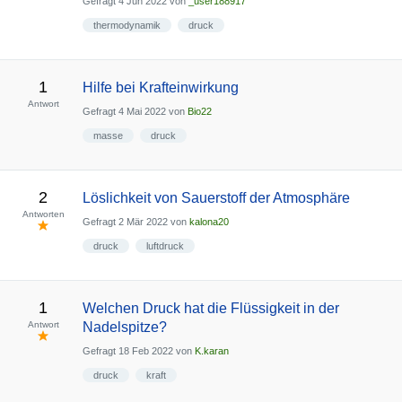
Gefragt
4 Jun 2022
von
_user188917
thermodynamik
druck
1
Hilfe bei Krafteinwirkung
Antwort
Gefragt
4 Mai 2022
von
Bio22
masse
druck
2
Löslichkeit von Sauerstoff der Atmosphäre
Antworten
Gefragt
2 Mär 2022
von
kalona20
druck
luftdruck
1
Welchen Druck hat die Flüssigkeit in der
Antwort
Nadelspitze?
Gefragt
18 Feb 2022
von
K.karan
druck
kraft