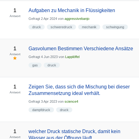
1
Aufgaben zu Mechanik in Flüssigkeiten
Antwort
Gefragt
2 Apr 2024
von
aggressivebanjo
druck
schweredruck
mechanik
schwingung
1
Gasvolumen Bestimmen Verschiedene Ansätze
Antwort
Gefragt
4 Jun 2023
von
Lapplöffel
gas
druck
1
Zeigen Sie, dass sich die Mischung bei dieser
Antwort
Zusammensetzung ideal verhält.
Gefragt
3 Apr 2023
von
science4
dampfdruck
druck
1
welcher Druck statische Druck, damit kein
Antwort
Wasser aus der Öffnung läuft