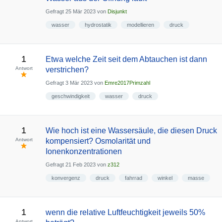
Gefragt
25 Mär 2023
von
Disjunkt
wasser
hydrostatik
modellieren
druck
1
Etwa welche Zeit seit dem Abtauchen ist dann
Antwort
verstrichen?
Gefragt
3 Mär 2023
von
Emre2017Primzahl
geschwindigkeit
wasser
druck
1
Wie hoch ist eine Wassersäule, die diesen Druck
Antwort
kompensiert? Osmolarität und
Ionenkonzentrationen
Gefragt
21 Feb 2023
von
z312
konvergenz
druck
fahrrad
winkel
masse
1
wenn die relative Luftfeuchtigkeit jeweils 50%
Antwort