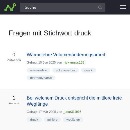
Alle Fragen
Fragen mit Stichwort druck
0
Wärmelehre Volumenänderungsarbeit
Antworten
Gefragt
10 Jun 2025
von
mickymaus135
wärmelehre
volumenarbeit
druck
thermodynamik
1
Bei welchem Druck entspricht die mittlere freie
Antwort
Weglänge
Gefragt
17 Mär 2025
von
_user311916
druck
mittlere
weglänge