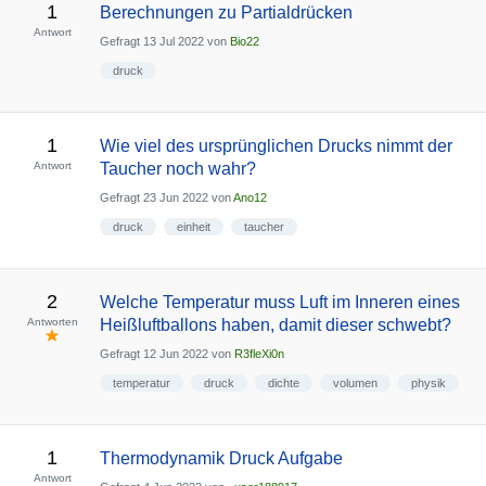
1
Berechnungen zu Partialdrücken
Antwort
Gefragt
13 Jul 2022
von
Bio22
druck
1
Wie viel des ursprünglichen Drucks nimmt der
Antwort
Taucher noch wahr?
Gefragt
23 Jun 2022
von
Ano12
druck
einheit
taucher
2
Welche Temperatur muss Luft im Inneren eines
Antworten
Heißluftballons haben, damit dieser schwebt?
Gefragt
12 Jun 2022
von
R3fleXi0n
temperatur
druck
dichte
volumen
physik
1
Thermodynamik Druck Aufgabe
Antwort