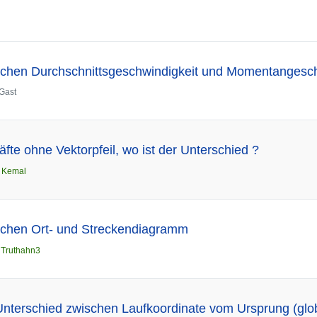
schen Durchschnittsgeschwindigkeit und Momentangesch
Gast
äfte ohne Vektorpfeil, wo ist der Unterschied ?
n
Kemal
schen Ort- und Streckendiagramm
n
Truthahn3
Unterschied zwischen Laufkoordinate vom Ursprung (glo