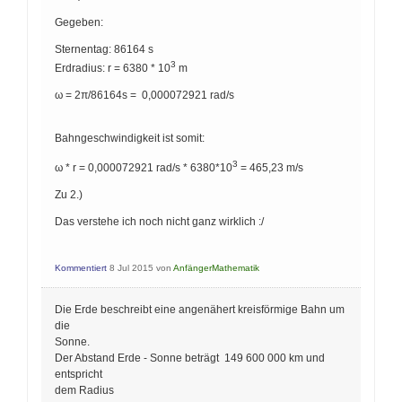
Gegeben:
Sternentag: 86164 s
3
Erdradius: r = 6380 * 10
m
ω = 2π/86164s = 0,000072921 rad/s
Bahngeschwindigkeit ist somit:
3
ω * r = 0,000072921 rad/s * 6380*10
= 465,23 m/s
Zu 2.)
Das verstehe ich noch nicht ganz wirklich :/
Kommentiert
8 Jul 2015
von
AnfängerMathematik
Die Erde beschreibt eine angenähert kreisförmige Bahn um
die
Sonne.
Der Abstand Erde - Sonne beträgt 149 600 000 km und
entspricht
dem Radius