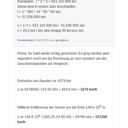
Kreisbahn : r * 2 * π = 921 115 000 km
Diese wird in einem Jahr durchlaufen.
t = 1 * 365 * 24 * 60 * 60 sec
t = 31 536 000 sec
v = s / t = 921 115 000 km / 31 536 000 sec
v = 29.2 km / sec also knapp 30 km pro sec.
Kommentiert
8 Jul 2015
von
georgborn
Prima. Ihr habt beide richtig gerechnet. Es ging hierbei aber
eigentlich nicht um die Rechnung an sich sondern um die
Geschwindigkeiten als Vergleich.
Erdradius am Äquator ca. 6378 km
2·pi·6378000 / (24·60·60) = 463.8 m/s =
1670 km/h
9
Mittlerer Entfernung der Sonne um die Erde 149.6·10
m
9
2·pi·149.6·10
/ (365.25·24·60·60) = 29790 m/s =
107200
km/h