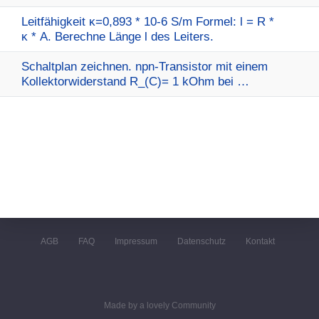
Leitfähigkeit κ=0,893 * 10-6 S/m Formel: l = R *
κ * A. Berechne Länge l des Leiters.
Schaltplan zeichnen. npn-Transistor mit einem
Kollektorwiderstand R_(C)= 1 kOhm bei …
AGB
FAQ
Impressum
Datenschutz
Kontakt
Made by a lovely Community