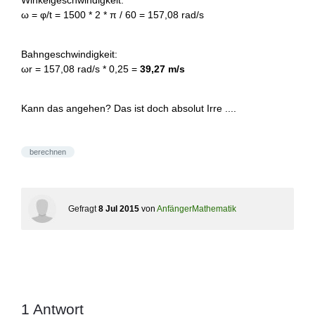
Winkelgeschwindigkeit:
ω = φ/t = 1500 * 2 * π / 60 = 157,08 rad/s
Bahngeschwindigkeit:
ωr = 157,08 rad/s * 0,25 =
39,27 m/s
Kann das angehen? Das ist doch absolut Irre ....
berechnen
Gefragt
8 Jul 2015
von
AnfängerMathematik
1
Antwort