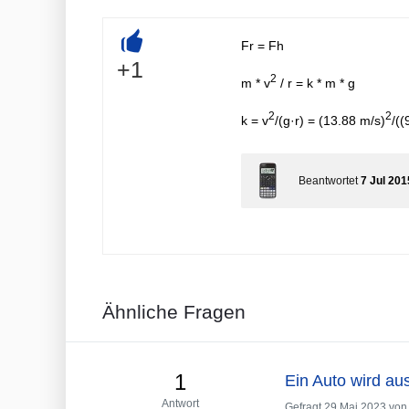
Fr = Fh
+
+1
2
m * v
/ r = k * m * g
2
2
k = v
/(g·r) = (13.88 m/s)
/((
Beantwortet
7 Jul 201
Ähnliche Fragen
1
Ein Auto wird au
Antwort
Gefragt
29 Mai 2023
von