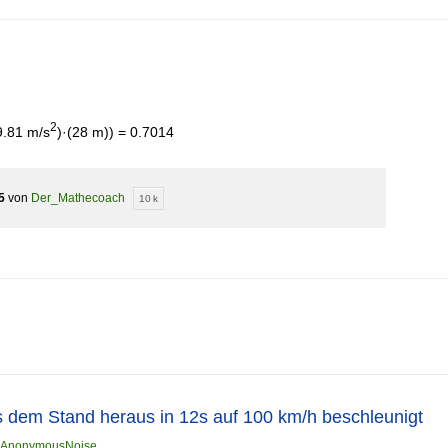
2
9.81 m/s
)·(28 m)) = 0.7014
5
von
Der_Mathecoach
10 k
s dem Stand heraus in 12s auf 100 km/h beschleunigt
AnonymousNoise