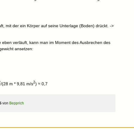
aft, mit der ein Körper auf seine Unterlage (Boden) drückt. ->
ße eben verläuft, kann man im Moment des Ausbrechen des
gewicht ansetzen:
2
2
/(28 m * 9,81 m/s
) ≈ 0,7
5
von
Bepprich