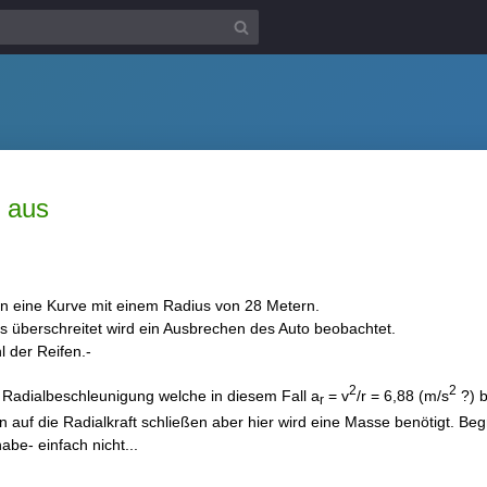
t aus
 in eine Kurve mit einem Radius von 28 Metern.
s überschreitet wird ein Ausbrechen des Auto beobachtet.
l der Reifen.-
2
2
 Radialbeschleunigung welche in diesem Fall a
= v
/r = 6,88 (m/s
?) b
r
n auf die Radialkraft schließen aber hier wird eine Masse benötigt. Be
abe- einfach nicht...