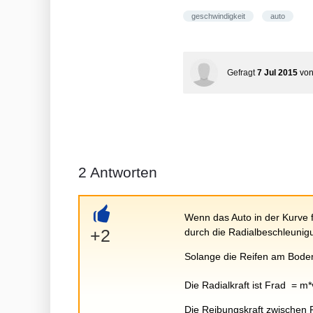
geschwindigkeit
auto
Gefragt
7 Jul 2015
vo
2
Antworten
Wenn das Auto in der Kurve f
+
+2
durch die Radialbeschleunigun
Solange die Reifen am Boden
Die Radialkraft ist Frad = m*
Die Reibungskraft zwischen R