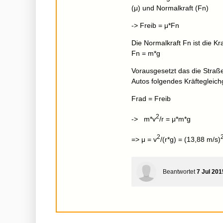
(μ) und Normalkraft (Fn)
-> Freib = μ*Fn
Die Normalkraft Fn ist die Kr
Fn = m*g
Vorausgesetzt das die Stra
Autos folgendes Kräftegleich
Frad = Freib
2
-> m*v
/r = μ*m*g
2
=> μ = v
/(r*g) = (13,88 m/s)
Beantwortet
7 Jul 201