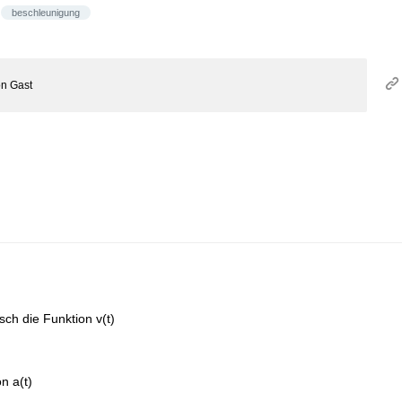
beschleunigung
on
Gast
ch die Funktion v(t)
n a(t)