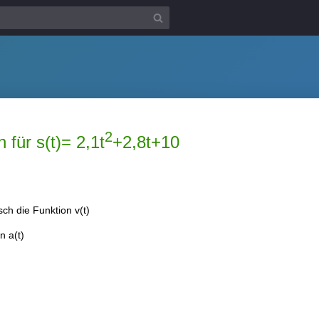
2
 für s(t)= 2,1t
+2,8t+10
h die Funktion v(t)
n a(t)