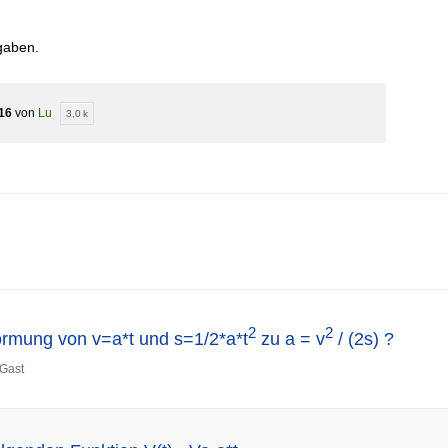
gaben.
16
von
Lu
3,0 k
2
2
mung von v=a*t und s=1/2*a*t
zu a = v
/ (2s) ?
Gast