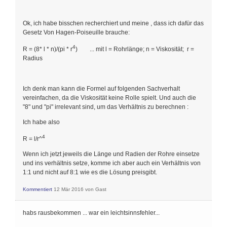
Ok, ich habe bisschen recherchiert und meine , dass ich dafür das
Gesetz Von Hagen-Poiseuille brauche:
4
R = (8* l * n)/(pi * r
) ... mit l = Rohrlänge; n = Viskosität; r =
Radius
Ich denk man kann die Formel auf folgenden Sachverhalt
vereinfachen, da die Viskosität keine Rolle spielt. Und auch die
"8" und "pi" irrelevant sind, um das Verhältnis zu berechnen :
Ich habe also
4
R = l/r^
Wenn ich jetzt jeweils die Länge und Radien der Rohre einsetze
und ins verhältnis setze, komme ich aber auch ein Verhältnis von
1:1 und nicht auf 8:1 wie es die Lösung preisgibt.
Kommentiert
12 Mär 2016
von
Gast
habs rausbekommen ... war ein leichtsinnsfehler...