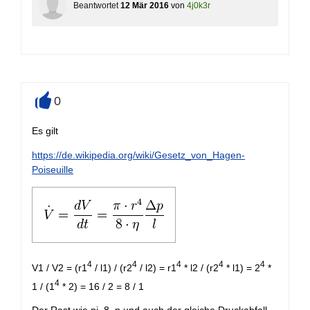
Beantwortet
12 Mär 2016
von
4j0k3r
0
+
Es gilt
https://de.wikipedia.org/wiki/Gesetz_von_Hagen-
Poiseuille
4
4
4
4
4
V1 / V2 = (r1
/ l1) / (r2
/ l2) = r1
* l2 / (r2
* l1) = 2
*
4
1 / (1
* 2) = 16 / 2 = 8 / 1