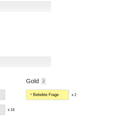
Gold
2
Beliebte Frage
x 2
x 16