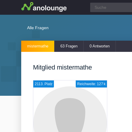
Alle Fragen
mistermathe
63 Fragen
0 Antworten
Mitglied mistermathe
2113. Platz
Reichweite: 127 k