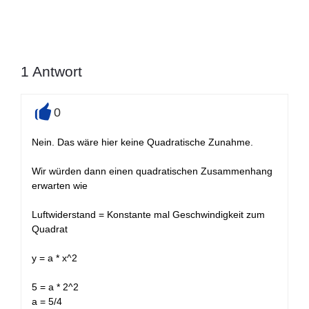
1
Antwort
0
+
Nein. Das wäre hier keine Quadratische Zunahme.
Wir würden dann einen quadratischen Zusammenhang
erwarten wie
Luftwiderstand = Konstante mal Geschwindigkeit zum
Quadrat
y = a * x^2
5 = a * 2^2
a = 5/4