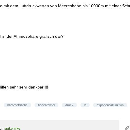
lle mit dem Luftdruckwerten von Meereshöhe bis 10000m mit einer Sch
ll in der Athmosphäre grafisch dar?
Hilfen sehr sehr dankbar!!!!
barometrische
höhenfolmel
druck
ln
exponentialfunktion
on
spikemike