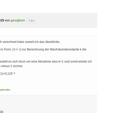
015
von
georgborn
7,2 k
ch verechnet habe soweit ich das überblicke.
 in Form: (1+/- i) zur Berechnung der Wachstumskonstante k die
andelt es sich doch um eine Abnahme also k<1 und somit würde ich
6 minus 1 rechne.
-1)=0,126 ?
spikemike
00