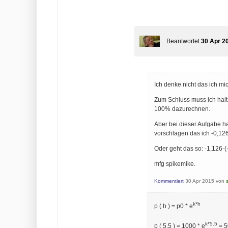
Beantwortet
30 Apr 2
Ich denke nicht das ich mi
Zum Schluss muss ich halt
100% dazurechnen.
Aber bei dieser Aufgabe h
vorschlagen das ich -0,12
Oder geht das so: -1,126-(
mfg spikemike.
Kommentiert
30 Apr 2015
von
k*h
p ( h ) = p0 * e
k*5.5
p ( 5.5 ) = 1000 * e
= 5