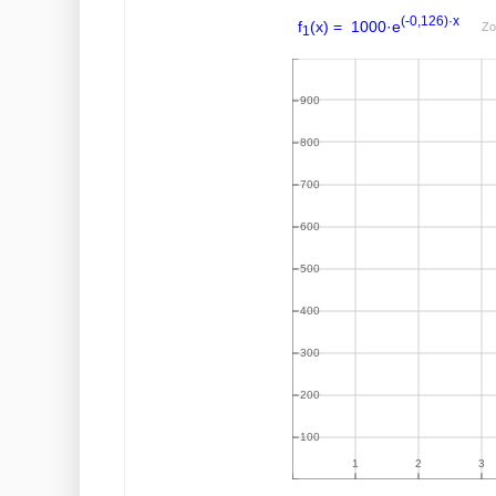
(-0,126)·x
f
(x) = 1000·e
Zo
1