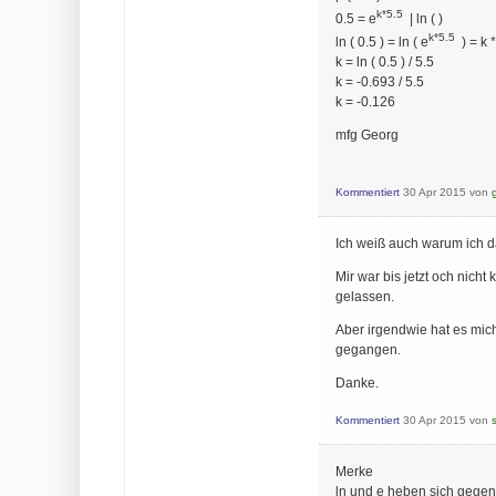
k*5.5
0.5 = e
| ln ( )
k*5.5
ln ( 0.5 ) = ln ( e
) = k *
k = ln ( 0.5 ) / 5.5
k = -0.693 / 5.5
k = -0.126
mfg Georg
Kommentiert
30 Apr 2015
von
Ich weiß auch warum ich das
Mir war bis jetzt och nicht
gelassen.
Aber irgendwie hat es mich
gegangen.
Danke.
Kommentiert
30 Apr 2015
von
Merke
ln und e heben sich gegens