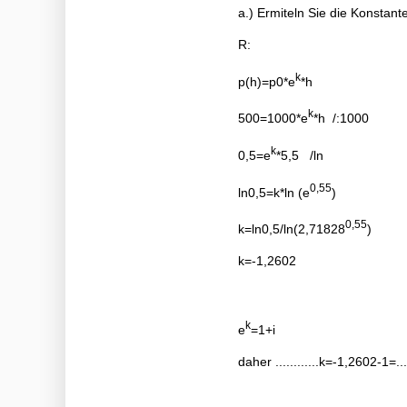
a.) Ermiteln Sie die Konstante
R:
k
p(h)=p0*e
*h
k
500=1000*e
*h /:1000
k
0,5=e
*5,5 /ln
0,55
ln0,5=k*ln (e
)
0,55
k=ln0,5/ln(2,71828
)
k=-1,2602
k
e
=1+i
daher ............k=-1,2602-