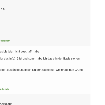
 5.5
georgborn
 bis jetzt nicht geschafft habe.
 klar das ln(e)=1 ist und somit habe ich das e in der Basis stehen
 dort gestört deshalb bin ich der Sache nun weiter auf den Grund
spikemike
eitig auf