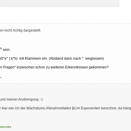
nicht richtig dargestellt.
*h
sein.
p0*e
^ ( k*h) mit Klammern ein. (Abstand dann nach ^ weglassen)
chen Fragen" inzwischen schon zu weiteren Erkenntnissen gekommen?
u
 und meiner Anstrengung :-).
nz klar wie ich die Wachstums-/Abnahmefaktor [k] im Exponenten berechne, da häng
pikemike