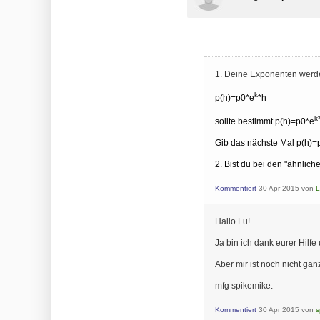
1. Deine Exponenten werden 
k
p(h)=p0*e
*h
k
sollte bestimmt
p(h)=p0*e
Gib das nächste Mal p(h)=
2. Bist du bei den "ähnli
Kommentiert
30 Apr 2015
von
L
Hallo Lu!
Ja bin ich dank eurer Hilfe
Aber mir ist noch nicht ga
mfg spikemike.
Kommentiert
30 Apr 2015
von
s