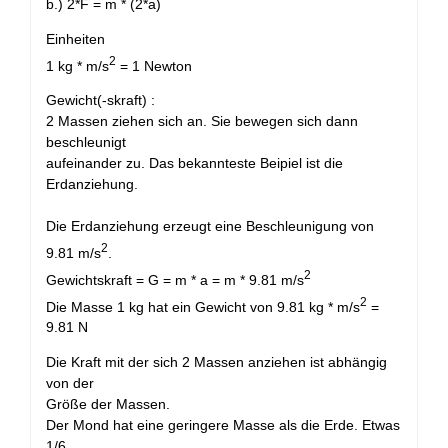
b.) 2*F = m * (2*a)
Einheiten
2
1 kg * m/s
= 1 Newton
Gewicht(-skraft) :
2 Massen ziehen sich an. Sie bewegen sich dann
beschleunigt
aufeinander zu. Das bekannteste Beipiel ist die
Erdanziehung.
Die Erdanziehung erzeugt eine Beschleunigung von
2
9.81 m/s
.
2
Gewichtskraft = G = m * a = m * 9.81 m/s
2
Die Masse 1 kg hat ein Gewicht von 9.81 kg * m/s
=
9.81 N
Die Kraft mit der sich 2 Massen anziehen ist abhängig
von der
Größe der Massen.
Der Mond hat eine geringere Masse als die Erde. Etwas
1/6.