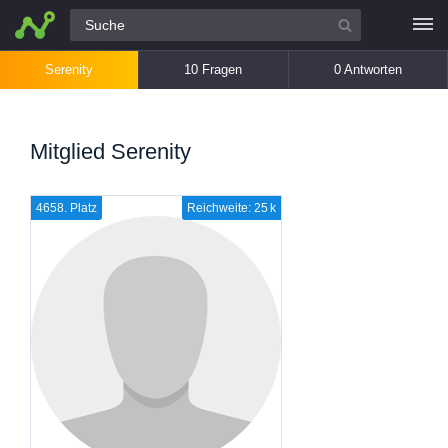
Alle Fragen
Serenity
10 Fragen
0 Antworten
Mitglied Serenity
4658. Platz
Reichweite: 25 k