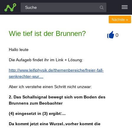
Alle Fragen
»
Nächste
Wie tief ist der Brunnen?
0
+
Hallo leute
Die Aufageb findet ihr im Link + Lösung:
http://www.leifiphysik.de/themenbereiche/freier-fall-
senkrechter-wur…
Aber ich verstehe einen Schritt nicht unzwar:
2. Das Schallsignal bewegt sich vom Boden des
Brunnens zum Beobachter
(4) eingesetzt in (3) ergibt:...
Da kommt jetzt eine Wurzel..vorher kommt die