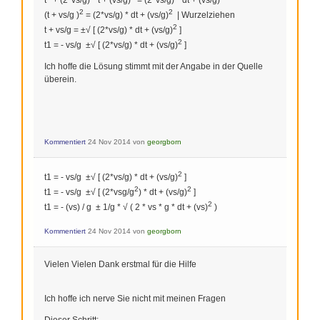
2
2
(t + vs/g )
= (2*vs/g) * dt + (vs/g)
| Wurzelziehen
2
t + vs/g = ±√ [ (2*vs/g) * dt + (vs/g)
]
2
t1 = - vs/g ±√ [ (2*vs/g) * dt + (vs/g)
]
Ich hoffe die Lösung stimmt mit der Angabe in der Quelle
überein.
Kommentiert
24 Nov 2014
von
georgborn
2
t1 = - vs/g ±√ [ (2*vs/g) * dt + (vs/g)
]
2
2
t1 = - vs/g ±√ [ (2*vsg/g
) * dt + (vs/g)
]
2
t1 = - (vs) / g ± 1/g * √ ( 2 * vs * g * dt + (vs)
)
Kommentiert
24 Nov 2014
von
georgborn
Vielen Vielen Dank erstmal für die Hilfe
Ich hoffe ich nerve Sie nicht mit meinen Fragen
Dieser Schritt: