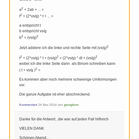
2
a
+ 2ab + ... =
2
t
+ (2*vs/g) * t + ... =
a entspricht t
b entspricht vs/g
2
2
b
= (vs/g)
2
Jetzt addiere ich die linke und rechte Seite mit (vs/g)
2
2
2
t
+ (2*vs/g) * t + (vs/g)
= (2*vs/g) * dt + (vs/g)
wobei ich die linke Seite dann als Binom schreiben kann
2
( t + vs/g )
=
Es kommen aber noch mehrere schwierige Umformungen
vor.
Die ganze Aufgabe ist eher abschreckend.
Kommentiert
24 Nov 2014
von
georgborn
Danke für die Antwort...die war auf jeden Fall hilfreich
VIELEN DANK
Schönen Abend...