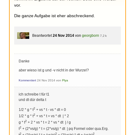
vor.
Die ganze Aufgabe ist eher abschreckend.
Beantwortet
24 Nov 2014
von
georgborn
7,2 k
Danke
aber wieso ist g und -v nicht in der Wurzel?
Kommentiert
24 Nov 2014
von
Plya
ich schreibe t für t1
und dt dür delta t
2
1/2 * g * t
+ vs * t - vs * dt = 0
2
1/2 * g * t
+ vs * t = vs * dt | * 2
2
g * t
+ 2 * vs * t = 2 * vs * dt | / g
2
t
+ (2*vs/g) * t = (2*vs/g) * dt | pq Formel oder qua.Erg.
2
2
2
t
+ (2*vs/g) * t + (vs/g)
= (2*vs/g) * dt + (vs/g)