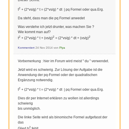
2
t
+ (2*vs/g) * t = (2*vs/g) * dt | pq Formel oder qua.Erg.
Da steht, dass man die pq Formel anwedet
Was verstehe ich jetzt drunter, was machen Sie ?
Wie kommt man auf?
2
2
2
t
+ (2*vs/g) * t + (vs/g)
= (2*vs/g) * dt + (vs/g)
Kommentiert
24 Nov 2014
von
Plya
Vorbemerkung : hier im Forum wird meist " du " verwendet.
Jetzt wird es schwierig. Zur Lösung der Aufgabe ist die
Anwendung der pq-Formel oder der quadratischen
Ergänzung notwendig.
2
t
+ (2*vs/g) * t = (2*vs/g) * dt | pq Formel oder qua.Erg.
Dies dir per Internet erklären zu wollen ist allerdings
schwierig
bis unmöglich.
Die linke Seite wird als binomische Formel aufgefasst der
das
2
Glied b
fehlt.