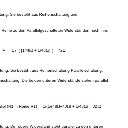
ltung. Sie besteht aus Reihenschaltung und
n Reihe zu den Parallelgeschalteten Widerständen nach ihm.
 1 / ( [1/48Ω + 1/48Ω] ) = 72Ω
tung. Sie besteht aus Reihenschaltung Parallelschaltung.
henschaltung. Die beiden unteren Widerstände stehen parallel
lel (R1 in Reihe R1) = 1/(1/(48Ω+48Ω) + 1/48Ω) = 32 Ω
tung. Der obere Widerstand steht parallel zu den unteren