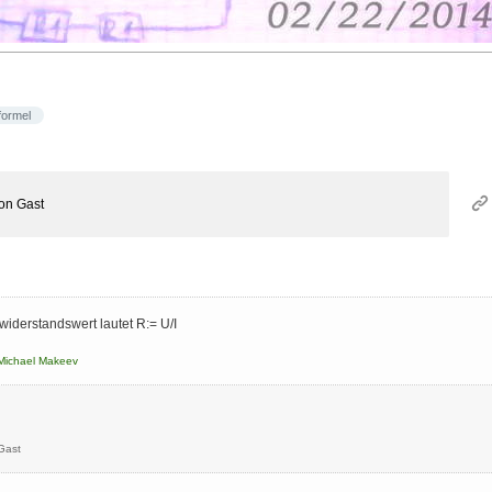
formel
on
Gast
iderstandswert lautet R:= U/I
Michael Makeev
Gast