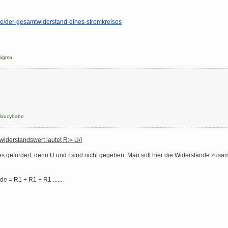
hre/der-gesamtwiderstand-eines-stromkreises
sigma
Brucybabe
iderstandswert lautet R:= U/I
res gefordert, denn U und I sind nicht gegeben. Man soll hier die Widerstände zu
 = R1 + R1 + R1 ......