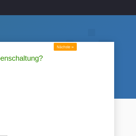
»
Nächste
penschaltung?