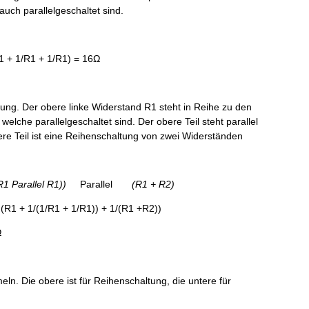
uch parallelgeschaltet sind.
1 + 1/R1 + 1/R1) = 16Ω
tung. Der obere linke Widerstand R1 steht in Reihe zu den
elche parallelgeschaltet sind. Der obere Teil steht parallel
ere Teil ist eine Reihenschaltung von zwei Widerständen
R1 Parallel R1))
Parallel
(R1 + R2)
1/R1 + 1/R1)) + 1/(R1 +R2))
Ω
ln. Die obere ist für Reihenschaltung, die untere für