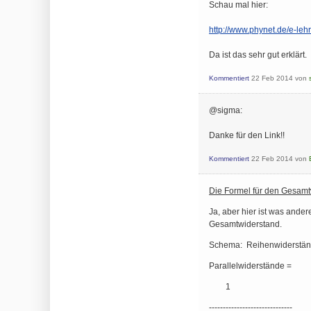
Schau mal hier:
http://www.phynet.de/e-le
Da ist das sehr gut erklärt.
Kommentiert
22 Feb 2014
von
@sigma:
Danke für den Link!!
Kommentiert
22 Feb 2014
von
Die Formel für den Gesamtw
Ja, aber hier ist was ande
Gesamtwiderstand.
Schema: Reihenwiderstände
Parallelwiderstände =
1
------------------------------