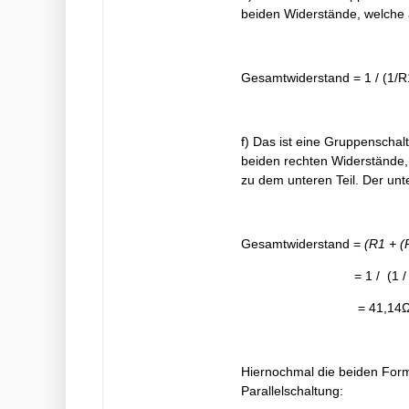
beiden Widerstände, welche a
Gesamtwiderstand = 1 / (1/R
f) Das ist eine Gruppenschal
beiden rechten Widerstände, w
zu dem unteren Teil. Der unt
Gesamtwiderstand =
(R1 + (
= 1 / (1 / (R1 + 1/(
= 41,14
Hiernochmal die beiden Forme
Parallelschaltung: