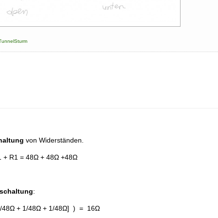
TunnelSturm
haltung
von Widerständen.
1 + R1 = 48Ω + 48Ω +48Ω
lschaltung
:
1/48Ω + 1/48Ω + 1/48Ω] ) = 16Ω