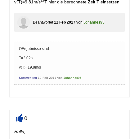
2
v(T)=9.81m/s
*T hier die berechnete Zeit T einsetzen
Beantwortet
12 Feb 2017
von
Johannes95
OErgebnisse sind:
T=2,02s
v(T)=19.8m/s
Kommentiert
12 Feb 2017
von
Johannes95
0
+
Hallo,