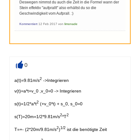
Deswegen nimmst du auch die Zeit in die Formel wann der
Stein effektiv "aufprallt" also erhältst du so die
Geschwindigkeit vom Aufprall. :)
Kommentiert
12 Feb 2017
von
limonade
0
+
2
a(t)=9.81m/s
->Integrieren
v(t)=a*t+v_0 ,v_0=0 -> Integrieren
2
s(t)=1/2*a*t
(+v_0*t) + s_0, s_0=0
2
2
s(T)=20m=1/2*9.81m/s
*T
2
1/2
T=+- (2*20m/9.81m/s
)
ist die benötigte Zeit