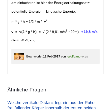
am einfachsten ist hier der Energieerhaltungssatz:
potentielle Energie → kinetische Energie:
2
m * g * h = 1/2 * m * v
2
v = √(2 * g * h)
= √ (2 * 9,81 m/s
* 20m)
≈ 19,8 m/s
Gruß Wolfgang
Beantwortet
12 Feb 2017
von
-Wolfgang-
9,1 k
Ähnliche Fragen
Welche vertikale Distanz legt ein aus der Ruhe
frei fallender Körper innerhalb der ersten beiden