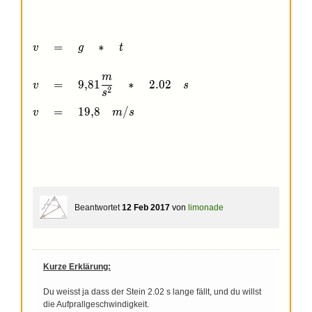
v\quad =\quad g\quad *\quad t\\ \\ v\quad =\quad 
=
∗
v
g
t
m
=
9
,
8
1
∗
2
.
0
2
v
s
2
s
=
1
9
,
8
/
v
m
s
Beantwortet
12 Feb 2017
von
limonade
Kurze Erklärung:
Du weisst ja dass der Stein 2.02 s lange fällt, und du willst
die Aufprallgeschwindigkeit.