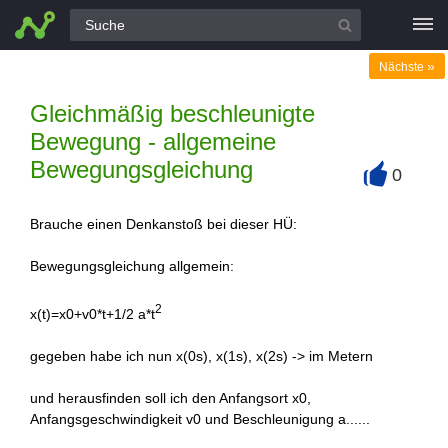
Alle Fragen
»
Nächste
Gleichmäßig beschleunigte
Bewegung - allgemeine
Bewegungsgleichung
0
+
Brauche einen Denkanstoß bei dieser HÜ:
Bewegungsgleichung allgemein:
2
x(t)=x0+v0*t+1/2 a*t
gegeben habe ich nun x(0s), x(1s), x(2s) -> im Metern
und herausfinden soll ich den Anfangsort x0,
Anfangsgeschwindigkeit v0 und Beschleunigung a......