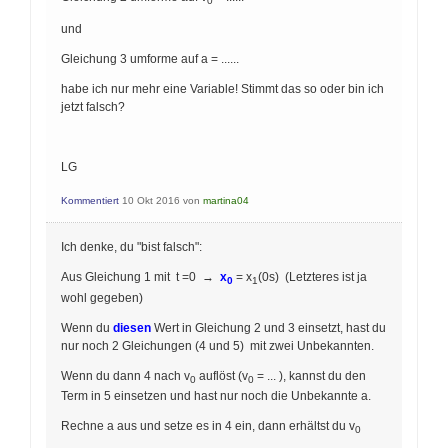
0
und
Gleichung 3 umforme auf a = ......
habe ich nur mehr eine Variable! Stimmt das so oder bin ich
jetzt falsch?
LG
Kommentiert
10 Okt 2016
von
martina04
Ich denke, du "bist falsch":
Aus Gleichung 1 mit t =0 →
x
= x
(0s) (Letzteres ist ja
0
1
wohl gegeben)
Wenn du
diesen
Wert in Gleichung 2 und 3 einsetzt, hast du
nur noch 2 Gleichungen (4 und 5) mit zwei Unbekannten.
Wenn du dann 4 nach v
auflöst (v
= ... ), kannst du den
0
0
Term in 5 einsetzen und hast nur noch die Unbekannte a.
Rechne a aus und setze es in 4 ein, dann erhältst du v
0