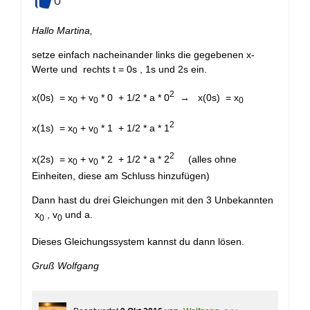
0
+
Hallo Martina,
setze einfach nacheinander links die gegebenen x-
Werte und rechts t = 0s , 1s und 2s ein.
2
x(0s) = x
+ v
* 0 + 1/2 * a * 0
→ x(0s) = x
0
0
0
2
x(1s) = x
+ v
* 1 + 1/2 * a * 1
0
0
2
x(2s) = x
+ v
* 2 + 1/2 * a * 2
(alles ohne
0
0
Einheiten, diese am Schluss hinzufügen)
Dann hast du drei Gleichungen mit den 3 Unbekannten
x
, v
und a.
0
0
Dieses Gleichungssystem kannst du dann lösen.
Gruß Wolfgang