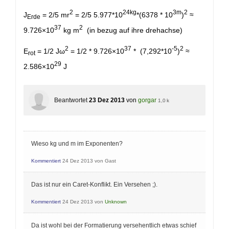
2
24kg
3m
2
J
= 2/5 mr
= 2/5 5.977*10
*(6378 * 10
)
≈
Erde
37
2
9.726×10
kg m
(in bezug auf ihre drehachse)
2
37
-5
2
E
= 1/2 Jω
= 1/2 * 9.726×10
* (7,292*10
)
≈
rot
29
2.586×10
J
Beantwortet
23 Dez 2013
von
gorgar
1,0 k
Wieso kg und m im Exponenten?
Kommentiert
24 Dez 2013
von
Gast
Das ist nur ein Caret-Konflikt. Ein Versehen ;).
Kommentiert
24 Dez 2013
von
Unknown
Da ist wohl bei der Formatierung versehentlich etwas schief