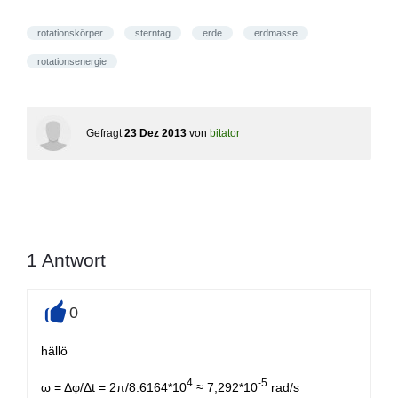
rotationskörper
sterntag
erde
erdmasse
rotationsenergie
Gefragt
23 Dez 2013
von
bitator
1
Antwort
0
+
hällö
4
-5
ϖ = Δφ/Δt = 2π/8.6164*10
≈ 7,292*10
rad/s