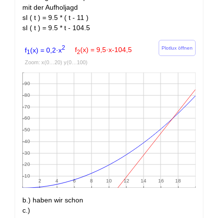
mit der Aufholjagd
sI ( t ) = 9.5 * ( t - 11 )
sI ( t ) = 9.5 * t - 104.5
2
Plotlux öffnen
f
(x) = 0,2·x
f
(x) = 9,5·x-104,5
1
2
Zoom: x(0…20) y(0…100)
b.) haben wir schon
c.)