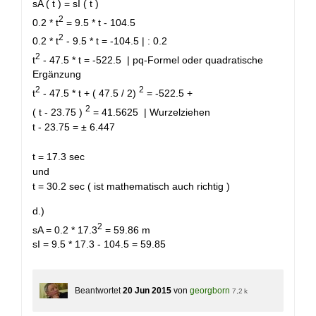
sA ( t ) = sI ( t )
2
0.2 * t
= 9.5 * t - 104.5
2
0.2 * t
- 9.5 * t = -104.5 | : 0.2
2
t
- 47.5 * t = -522.5 | pq-Formel oder quadratische
Ergänzung
2
2
t
- 47.5 * t + ( 47.5 / 2)
= -522.5 +
2
( t - 23.75 )
= 41.5625 | Wurzelziehen
t - 23.75 = ± 6.447
t = 17.3 sec
und
t = 30.2 sec ( ist mathematisch auch richtig )
d.)
2
sA = 0.2 * 17.3
= 59.86 m
sI = 9.5 * 17.3 - 104.5 = 59.85
Beantwortet
20 Jun 2015
von
georgborn
7,2 k