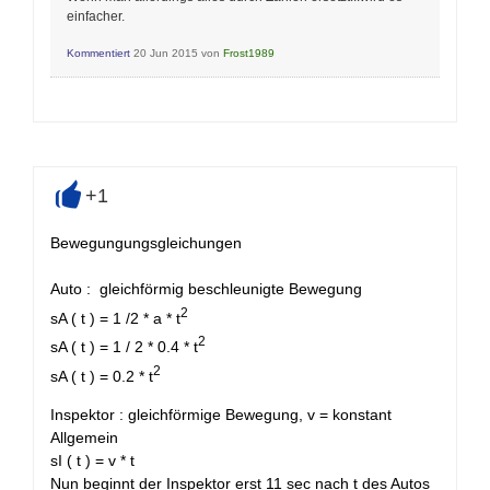
einfacher.
Kommentiert
20 Jun 2015
von
Frost1989
+1
+
Bewegungungsgleichungen
Auto : gleichförmig beschleunigte Bewegung
2
sA ( t ) = 1 /2 * a * t
2
sA ( t ) = 1 / 2 * 0.4 * t
2
sA ( t ) = 0.2 * t
Inspektor : gleichförmige Bewegung, v = konstant
Allgemein
sI ( t ) = v * t
Nun beginnt der Inspektor erst 11 sec nach t des Autos