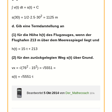
∫ v(t) dt = s(t) + C
2
s(30) = 1/2·2.5·30
= 1125 m
d. Gib eine Termdarstellung an
(1) für die Höhe h(t) des Flugzeuges, wenn der
Flughafen 213 m über dem Meeresspiegel liegt und
h(t) = 15·t + 213
(2) für den zurückgelegten Weg s(t) über Grund.
2
2
v
x
= √(76
- 15
) = √5551 =
s(t) = √5551·t
Beantwortet
5 Okt 2014
von
Der_Mathecoach
10 k