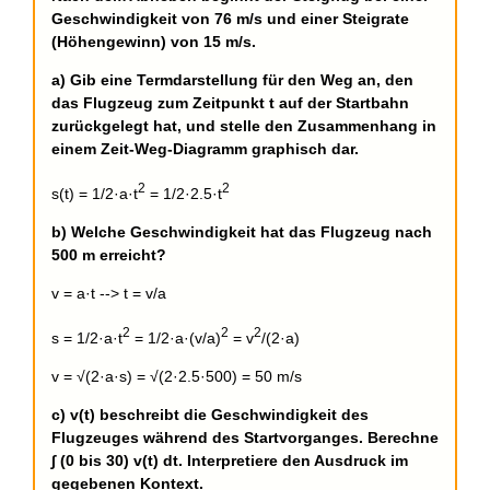
Geschwindigkeit von 76 m/s und einer Steigrate
(Höhengewinn) von 15 m/s.
a) Gib eine Termdarstellung für den Weg an, den
das Flugzeug zum Zeitpunkt t auf der Startbahn
zurückgelegt hat, und stelle den Zusammenhang in
einem Zeit-Weg-Diagramm graphisch dar.
2
2
s(t) = 1/2·a·t
= 1/2·2.5·t
b) Welche Geschwindigkeit hat das Flugzeug nach
500 m erreicht?
v = a·t --> t = v/a
2
2
2
s = 1/2·a·t
= 1/2·a·(v/a)
= v
/(2·a)
v = √(2·a·s) = √(2·2.5·500) = 50 m/s
c) v(t) beschreibt die Geschwindigkeit des
Flugzeuges während des Startvorganges. Berechne
∫ (0 bis 30) v(t) dt. Interpretiere den Ausdruck im
gegebenen Kontext.