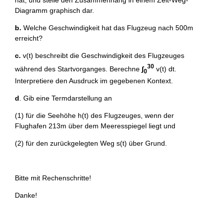
hat, und stelle den Zusammenhang in einem Zeit-Weg-
Diagramm graphisch dar.
b.
Welche Geschwindigkeit hat das Flugzeug nach 500m
erreicht?
c.
v(t) beschreibt die Geschwindigkeit des Flugzeuges
30
während des Startvorganges. Berechne
∫
v(t) dt.
0
Interpretiere den Ausdruck im gegebenen Kontext.
d
. Gib eine Termdarstellung an
(1) für die Seehöhe h(t) des Flugzeuges, wenn der
Flughafen 213m über dem Meeresspiegel liegt und
(2) für den zurückgelegten Weg s(t) über Grund.
Bitte mit Rechenschritte!
Danke!