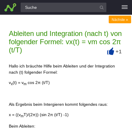
Alle Fragen
»
Nächste
Ableiten und Integration (nach t) von
folgender Formel: vx(t) = vm cos 2π
(t/T)
+1
+
Hallo ich bräuchte Hilfe beim Ableiten und der Integration
nach (t) folgender Formel:
v
(t) = v
cos 2π (t/T)
x
m
Als Ergebnis beim Intergieren kommt folgendes raus:
x = ((v
T)/(2π)) (sin 2π (t/T) -1)
m
Beim Ableiten: