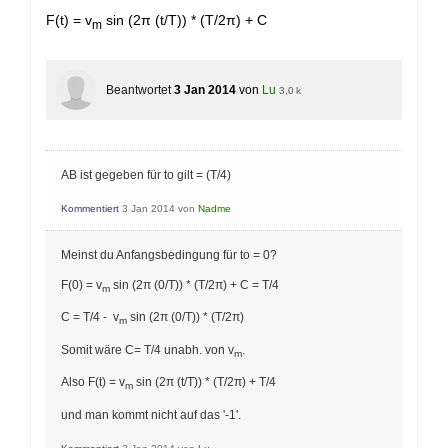
F(t) = v
sin (2π (t/T)) * (T/2π) + C
m
Beantwortet
3 Jan 2014
von
Lu
3,0 k
AB ist gegeben für to gilt = (T/4)
Kommentiert
3 Jan 2014
von
Nadme
Meinst du Anfangsbedingung für to = 0?
F(0) = v
sin (2π (0/T)) * (T/2π) + C = T/4
m
C = T/4 - v
sin (2π (0/T)) * (T/2π)
m
Somit wäre C= T/4 unabh. von v
.
m
Also F(t) = v
sin (2π (t/T)) * (T/2π) + T/4
m
und man kommt nicht auf das '-1'.