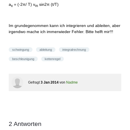
a
= (-2π/ T) v
sin2π (t/T)
x
m
Im grundegenommen kann ich integrieren und ableiten, aber
irgendwo mache ich immerwieder Fehler. Bitte helft mir!!!
schwingung
ableitung
integralrechnung
beschleunigung
kettenregel
Gefragt
3 Jan 2014
von
Nadme
2
Antworten