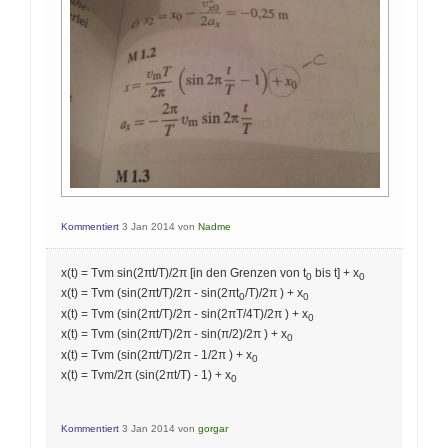
Kommentiert
3 Jan 2014
von
Nadme
x(t) = Tvm sin(2πt/T)/2π [in den Grenzen von t
bis t] + x
0
0
x(t) = Tvm (sin(2πt/T)/2π - sin(2πt
/T)/2π ) + x
0
0
x(t) = Tvm (sin(2πt/T)/2π - sin(2πT/4T)/2π ) + x
0
x(t) = Tvm (sin(2πt/T)/2π - sin(π/2)/2π ) + x
0
x(t) = Tvm (sin(2πt/T)/2π - 1/2π ) + x
0
x(t) = Tvm/2π (sin(2πt/T) - 1) + x
0
Kommentiert
3 Jan 2014
von
gorgar