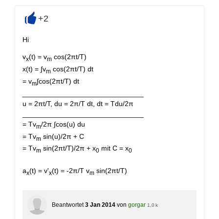
+2
+
Hi
v
(t) = v
cos(2πt/T)
x
m
x(t) = ∫v
cos(2πt/T) dt
m
= v
∫cos(2πt/T) dt
m
_______________________________
u = 2πt/T, du = 2π/T dt, dt = Tdu/2π
_______________________________
= Tv
/2π ∫cos(u) du
m
= Tv
sin(u)/2π + C
m
= Tv
sin(2πt/T)/2π + x
mit C = x
m
0
0
a
(t) = v'
(t) = -2π/T v
sin(2πt/T)
x
x
m
Beantwortet
3 Jan 2014
von
gorgar
1,0 k