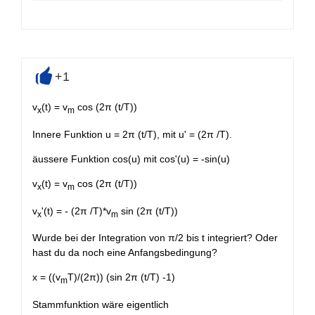
+1
+
v
(t) = v
cos (2π (t/T))
x
m
Innere Funktion u = 2π (t/T), mit u' = (2π /T).
äussere Funktion cos(u) mit cos'(u) = -sin(u)
v
(t) = v
cos (2π (t/T))
x
m
v
'(t) = - (2π /T)*v
sin (2π (t/T))
x
m
Wurde bei der Integration von π/2 bis t integriert? Oder
hast du da noch eine Anfangsbedingung?
x = ((v
T)/(2π)) (sin 2π (t/T) -1)
m
Stammfunktion wäre eigentlich