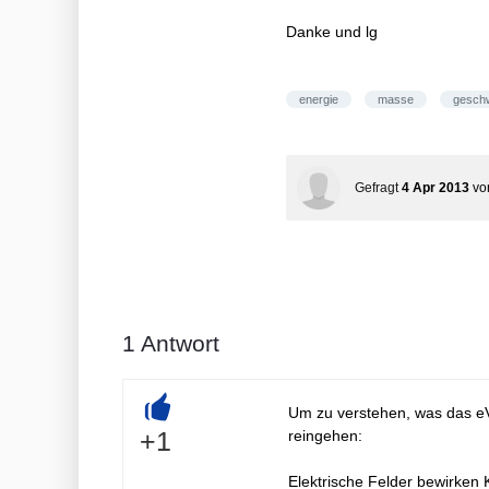
Danke und lg
energie
masse
geschw
Gefragt
4 Apr 2013
v
1
Antwort
Um zu verstehen, was das eV
+
+1
reingehen:
Elektrische Felder bewirken