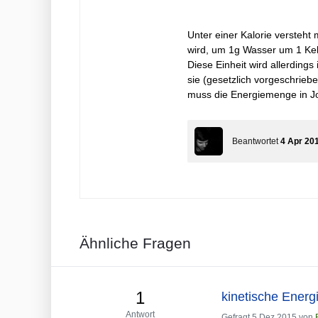
Unter einer Kalorie versteht
wird, um 1g Wasser um 1 Ke
Diese Einheit wird allerdings
sie (gesetzlich vorgeschrieb
muss die Energiemenge in Jo
Beantwortet
4 Apr 20
Ähnliche Fragen
1
kinetische Energ
Antwort
Gefragt
5 Dez 2015
von