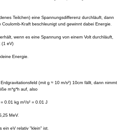
denes Teilchen) eine Spannungsdifferenz durchläuft, dann
e Coulomb-Kraft beschleunigt und gewinnt dabei Energie.
n erhält, wenn es eine Spannung von einem Volt durchläuft,
 (1 eV)
kleine Energie.
Erdgravitationsfeld (mit g ≈ 10 m/s²) 10cm fällt, dann nimmt
öße m*g*h auf, also
 = 0.01 kg m²/s² = 0.01 J
6,25 MeV.
ein eV relativ "klein" ist.