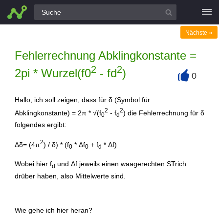
Alle Fragen
»
Nächste
Fehlerrechnung Abklingkonstante =
2
2
2pi * Wurzel(f0
- fd
)
0
+
Hallo, ich soll zeigen, dass für δ (Symbol für
2
2
Abklingkonstante) = 2π * √(f
- f
) die Fehlerrechnung für δ
0
d
folgendes ergibt:
2
Δδ= (4π
) / δ) * (f
* Δf
+ f
* Δf)
0
0
d
Wobei hier f
und Δf jeweils einen waagerechten STrich
d
drüber haben, also Mittelwerte sind.
Wie gehe ich hier heran?