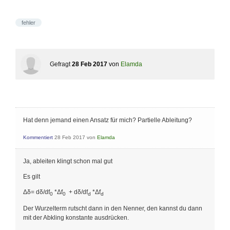
fehler
Gefragt
28 Feb 2017
von
Elamda
Hat denn jemand einen Ansatz für mich? Partielle Ableitung?
Kommentiert
28 Feb 2017
von
Elamda
Ja, ableiten klingt schon mal gut
Es gilt
Δδ= dδ/df
*Δf
+ dδ/df
*Δf
0
0
d
d
Der Wurzelterm rutscht dann in den Nenner, den kannst du dann
mit der Abkling konstante ausdrücken.