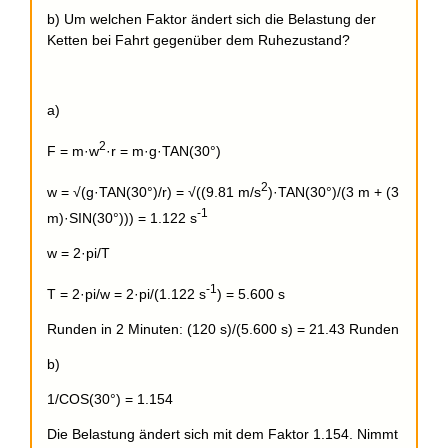
b) Um welchen Faktor ändert sich die Belastung der
Ketten bei Fahrt gegenüber dem Ruhezustand?
a)
2
F = m·w
·r = m·g·TAN(30°)
2
w = √(g·TAN(30°)/r) = √((9.81 m/s
)·TAN(30°)/(3 m + (3
-1
m)·SIN(30°))) = 1.122 s
w = 2·pi/T
-1
T = 2·pi/w = 2·pi/(1.122 s
) = 5.600 s
Runden in 2 Minuten: (120 s)/(5.600 s) = 21.43 Runden
b)
1/COS(30°) = 1.154
Die Belastung ändert sich mit dem Faktor 1.154. Nimmt