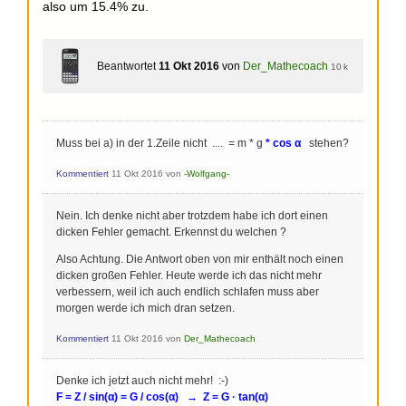
also um 15.4% zu.
Beantwortet
11 Okt 2016
von
Der_Mathecoach
10 k
Muss bei a) in der 1.Zeile nicht .... = m * g
* cos α
stehen?
Kommentiert
11 Okt 2016
von
-Wolfgang-
Nein. Ich denke nicht aber trotzdem habe ich dort einen
dicken Fehler gemacht. Erkennst du welchen ?
Also Achtung. Die Antwort oben von mir enthält noch einen
dicken großen Fehler. Heute werde ich das nicht mehr
verbessern, weil ich auch endlich schlafen muss aber
morgen werde ich mich dran setzen.
Kommentiert
11 Okt 2016
von
Der_Mathecoach
Denke ich jetzt auch nicht mehr! :-)
F = Z / sin(α) = G / cos(α) → Z = G · tan(α)