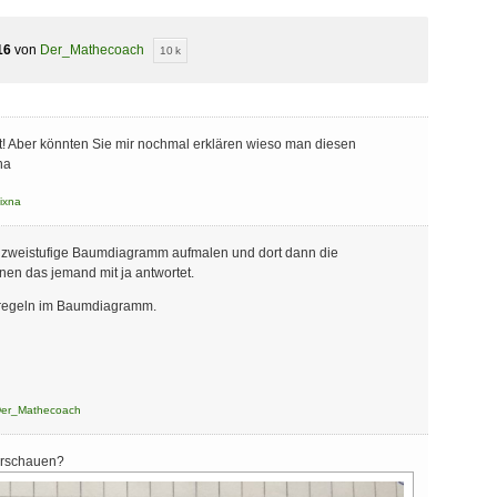
16
von
Der_Mathecoach
10 k
rt! Aber könnten Sie mir nochmal erklären wieso man diesen
na
ixna
as zweistufige Baumdiagramm aufmalen und dort dann die
nen das jemand mit ja antwortet.
dregeln im Baumdiagramm.
er_Mathecoach
erschauen?