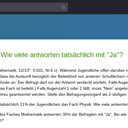
Wie viele antworten tatsächlich mit "Ja"?
ematik, 12/13": S.501, Nr.6 c): Während Jugendliche offen darüber re
 dass die Auskunft bezüglich der Beliebtheit von anderen Schulfächern ni
e an: Der Befragt darf vor der Antwort verdeckt würfeln. Falls Augenza
 das Fach ist beliebt.) Falls Augenzahl 1 oder 2 fällt, muss "Nein" ange
treu geantwortet werden. Stelle den Befragungsvorganf als 2-stufigen 
tsächlich 21% der Jugendlichen das Fach Physik: Wie viele antworten 
s Faches Mathematik antworten 35% der Befragten mit "Ja". Bei wie vi
bt?