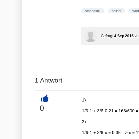
stochastik
beliebt
würf
Gefragt
4 Sep 2016
v
1
Antwort
1)
+
0
1/6·1 + 3/6·0.21 = 163/600 
2)
1/6·1 + 3/6·x = 0.35 --> x =