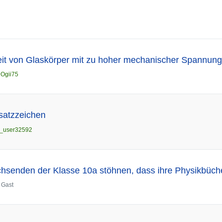
eit von Glaskörper mit zu hoher mechanischer Spannun
n
Ogii75
satzzeichen
_user32592
hsenden der Klasse 10a stöhnen, dass ihre Physikbüch
n
Gast