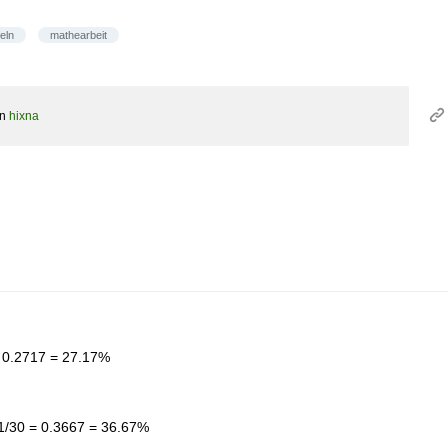
eln
mathearbeit
on
hixna
= 0.2717 = 27.17%
 11/30 = 0.3667 = 36.67%