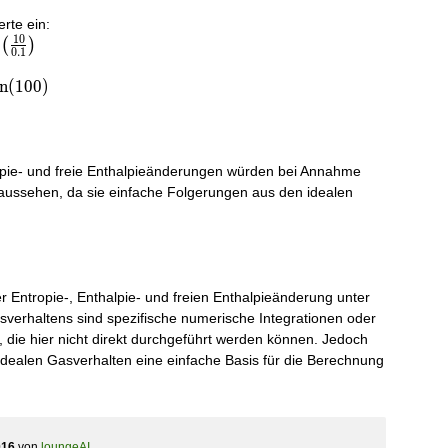
rte ein:
1
0
(
)
0
.
1
n
(
1
0
0
)
pie- und freie Enthalpieänderungen würden bei Annahme
aussehen, da sie einfache Folgerungen aus den idealen
er Entropie-, Enthalpie- und freien Enthalpieänderung unter
verhaltens sind spezifische numerische Integrationen oder
, die hier nicht direkt durchgeführt werden können. Jedoch
 idealen Gasverhalten eine einfache Basis für die Berechnung
016
von
loungeAI