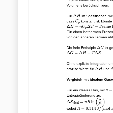
Eigenschaften wie spezifisc
Volumens berücksichtigen.
\Delta
Δ
Für
im Spezifischen, w
H
H
C_p
dass
konstant ist, könnte
C
p
\Delta H = n C_p
Δ
=
Δ
+
Terme 
H
n
C
T
p
\Delta T +
Für einen isothermen Prozes
\text{Terme für
von den anderen Termen abh
Druck- und
Volumenänderung}
\Delta
Δ
Die freie Enthalpie
ist g
G
G
\Delta
Δ
=
Δ
−
Δ
G
H
T
S
G =
\Delta
Ohne explizite Integration u
H -
\Delta
Δ
\
präzise Werte für
und
H
T\Delta
H
S
Vergleich mit idealem Gasv
a
=
Für ein ideales Gas, mit
a
=
Entropieänderung zu:
(
)
b
\Delta
P
Δ
=
l
n
1
S
n
R
ideal
P
=
2
S_{\text{ideal}} =
R = 8.314 \,
=
8
.
3
1
4
J/(mol 
wobei
R
0
nR\ln\left(\frac{P_1}