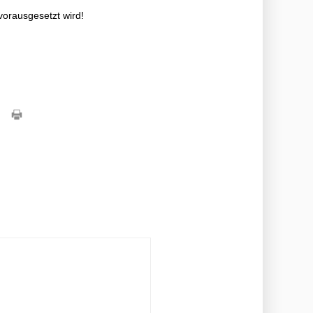
2}
hrm{~cm}^{3}
thrm{mol}
vorausgesetzt wird!