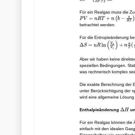
∂
P
T
\frac{\partial
S}{\partial
Für ein Realgas muss die Zu
P} \right)_T
a
P V = n
=
+
−
(
)
P
V
n
R
T
n
b
R
T
dP
R T +
betrachtet werden.
n\left(b-
\frac{a}
Für die Entropieänderung be
{R
(
)
\Delta S = n R
V
a
Δ
=
l
n
+
(
2
S
n
R
n
T}\right)
V
T
1
\ln\left(\frac{V_2}
P
{V_1}\right) + n
Aber wir haben keine direkte
\frac{a}{T}
speziellen Bedingungen. Stat
(\frac{1}{V_2} -
was rechnerisch komplex se
\frac{1}{V_1})
Die exakte Berechnung der En
unter Berücksichtigung der 
wird eine allgemeine Lösung 
\Delt
Δ
Enthalpieänderung
un
H
H
Für ein Realgas können die Ä
einfach mit den idealen Gas