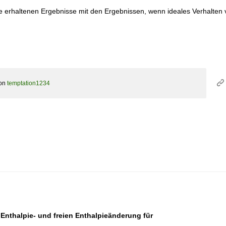
\mathrm{mol}^{
\mat
/ \ma
die erhaltenen Ergebnisse mit den Ergebnissen, wenn ideales Verhalten 
on
temptation1234
Enthalpie- und freien Enthalpieänderung für