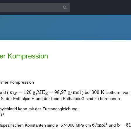
mer Kompression
ermer Kompression
m_{E}=120 \mathrm{~g},
=
1
2
0
g
,
M
E
=
9
8
,
9
7
g
/
m
o
l
300
3
0
0
K
orid (
) bei
isotherm von
m
E
E
\mathrm{ME}_{\mathrm{E}}=98,97
\mathrm{~K}
S, der Enthalpie H und der freien Enthalpie G sind zu berechnen.
\mathrm{~g} / \mathrm{mol}
ylchlorid kann mit der Zustandsgleichung:
P
2
6 /
\math
6
/
m
o
l
b
=
5
ffspezifischen Konstanten sind a=574000 MPa cm
und