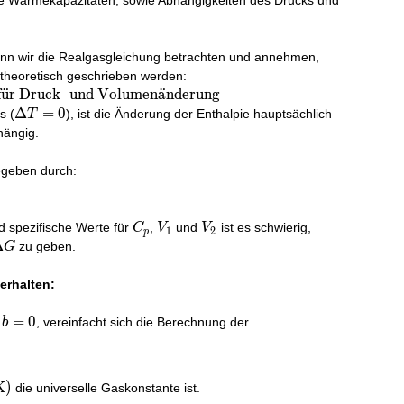
he Wärmekapazitäten, sowie Abhängigkeiten des Drucks und
enn wir die Realgasgleichung betrachten und annehmen,
 theoretisch geschrieben werden:
f
u
¨
r Druck- und Volumen
a
¨
nderung
\Delta
Δ
=
0
s (
), ist die Änderung der Enthalpie hauptsächlich
T
T = 0
ängig.
egeben durch:
C_p
V_1
V_2
nd spezifische Werte für
,
und
ist es schwierig,
C
V
V
1
2
p
Delta
Δ
zu geben.
G
G
erhalten:
=
0
, vereinfacht sich die Berechnung der
b
K)
die universelle Gaskonstante ist.