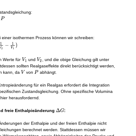
standsgleichung:
P
i einer isothermen Prozess können wir schreiben:
1
1
−
)
V
V
2
1
V_1
V_2
n Werte für
und
, und die obige Gleichung gilt unter
V
V
1
2
tdessen sollten Realgaseffekte direkt berücksichtigt werden,
V
P
in kann, da
von
abhängt.
V
P
tropieänderung für ein Realgas erfordert die Integration
spezifischen Zustandsgleichung. Ohne spezifische Volumina
hier herausfordernd.
a
\Delta
Δ
d freie Enthalpieänderung
:
G
G
nderungen der Enthalpie und der freien Enthalpie nicht
gleichungen berechnet werden. Stattdessen müssen wir