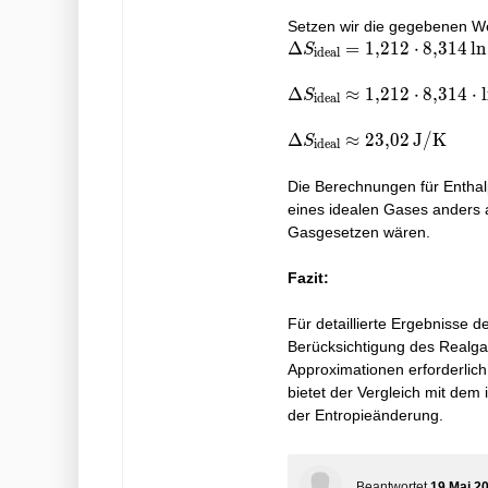
\text{J/(mol
{P_2}\right)
K)}
Setzen wir die gegebenen We
\Delta
Δ
=
1
,
2
1
2
⋅
8
,
3
1
4
l
n
S
ideal
S_{\text{ideal}}
= 1,212 \cdot
\Delta
Δ
≈
1
,
2
1
2
⋅
8
,
3
1
4
⋅
l
S
ideal
8,314
S_{\text{ideal}}
\ln\left(\frac{10}
\approx 1,212
\Delta
Δ
≈
2
3
,
0
2
J/K
S
ideal
{0.1}\right)
\cdot 8,314
S_{\text{ideal}}
\cdot \ln(100)
\approx 23,02 \,
Die Berechnungen für Enthal
\text{J/K}
eines idealen Gases anders 
Gasgesetzen wären.
Fazit:
Für detaillierte Ergebnisse d
Berücksichtigung des Realgas
Approximationen erforderlich
bietet der Vergleich mit dem
der Entropieänderung.
Beantwortet
19 Mai 2