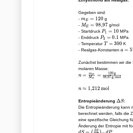
Ethylchlorid als Realgas:
Gegeben sind:
m_E
=
1
2
0
-
g
m
E
=
M_E
=
9
8
,
9
7
-
g/mol
M
E
120
=
P_1
=
1
0
- Startdruck
MPa
P
1
98,97
=
P_2
=
0
.
1
- Enddruck
MPa
P
2
10
=
T
=
3
0
0
- Temperatur
K
T
0.1
=
a =
=
5
- Realgas-Konstanten
a
300
5740
Zunächst bestimmen wir die
molaren Masse:
1
2
0
g
m
n =
=
=
n
E
9
8
,
9
7
g/mol
M
E
\frac{m_E}
{M_E} =
n \approx
≈
1
,
2
1
2
mol
n
\frac{120 \,
1,212 \,
\text{g}}
\text{mol}
\Delta
Δ
Entropieänderung
:
S
{98,97 \,
S
Die Entropieänderung kann m
\text{g/mol}}
berechnet werden, falls die 
eine spezifische Gleichung f
Änderung der Entropie mit f
∂
S
dS = \left(
=
(
)
d
S
d
P