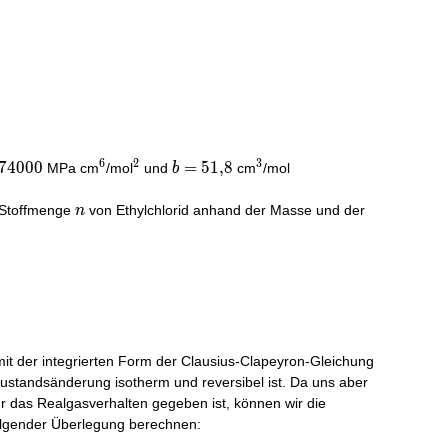
6
2
3
7
4
0
0
0
^6
^2
b =
=
5
1
,
8
^3
MPa cm
/mol
und
cm
/mol
b
00
51,8
n
 Stoffmenge
von Ethylchlorid anhand der Masse und der
n
it der integrierten Form der Clausius-Clapeyron-Gleichung
Zustandsänderung isotherm und reversibel ist. Da uns aber
ür das Realgasverhalten gegeben ist, können wir die
olgender Überlegung berechnen: