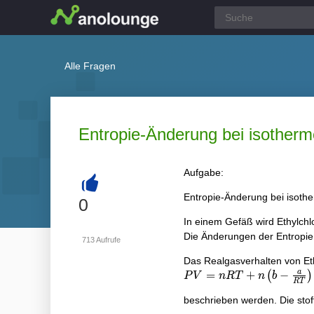
Alle Fragen
Entropie-Änderung bei isother
Aufgabe:
Entropie-Änderung bei isoth
+
0
In einem Gefäß wird Ethylchl
Die Änderungen der Entropie 
713
Aufrufe
Das Realgasverhalten von Eth
a
P V=n R
=
+
−
(
)
P
V
n
R
T
n
b
R
T
T+n\left(b-
beschrieben werden. Die sto
\frac{a}{R