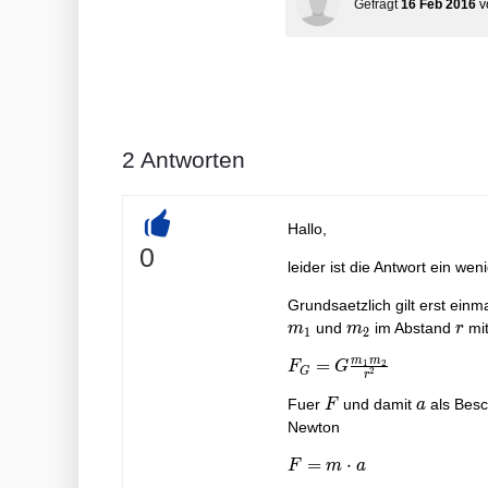
Gefragt
16 Feb 2016
v
2
Antworten
Hallo,
+
0
leider ist die Antwort ein w
Grundsaetzlich gilt erst einma
m_2
r
und
im Abstand
mit
m
m
r
1
2
m
m
F_G = G
=
1
2
F
G
G
2
r
\frac{m_1m_2}
F
a
Fuer
und damit
als Besc
F
a
{r^2}
Newton
F =
=
⋅
F
m
a
m