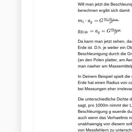
Will man jetzt die Beschleun
\cdot
berechnen ergibt sich damit
a
m
m
m_1 \cdot a_g = G
⋅
=
1
m
a
G
E
r
d
e
1
g
2
r
\frac{m_1m_{Erde}}
m
g_{Erde}= a_g =
=
=
g
a
G
E
r
d
e
{r^2}
E
r
d
e
g
2
r
G
Da kann man jetzt sehen, d
\frac{m_{Erde}}
Erde ist. D.h. je weiter ein O
{r^2}
Beschleunigung durch die Grav
(an den Polen platter, am Ae
man naeher am Massemittelpu
In Deinem Beispiel spielt di
Erde hat einen Radius von ca
bei Messungen eher irrelevan
Die unterschiedliche Dichte 
sagt, pro 1000m nimmt der L
Beschleunigung g wuerde du
auch wenn das Verhaeltnis ni
unabhaengig von diesem sollt
von Messfehlern zu untersch