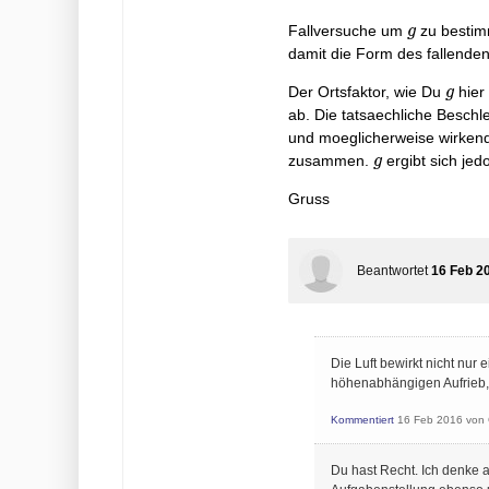
g
Fallversuche um
zu bestim
g
damit die Form des fallenden
g
Der Ortsfaktor, wie Du
hier
g
ab. Die tatsaechliche Beschl
und moeglicherweise wirkend
g
zusammen.
ergibt sich jed
g
Gruss
Beantwortet
16 Feb 2
Die Luft bewirkt nicht nu
höhenabhängigen Aufrieb, d
Kommentiert
16 Feb 2016
von
Du hast Recht. Ich denke 