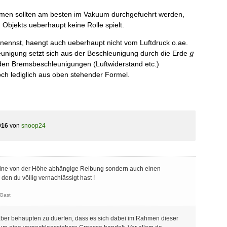
men sollten am besten im Vakuum durchgefuehrt werden,
 Objekts ueberhaupt keine Rolle spielt.
 nennst, haengt auch ueberhaupt nicht vom Luftdruck o.ae.
g
eunigung setzt sich aus der Beschleunigung durch die Erde
g
en Bremsbeschleunigungen (Luftwiderstand etc.)
och lediglich aus oben stehender Formel.
016
von
snoop24
r eine von der Höhe abhängige Reibung sondern auch einen
en du völlig vernachlässigt hast !
Gast
aber behaupten zu duerfen, dass es sich dabei im Rahmen dieser