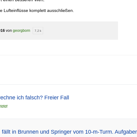
 Lufteinflüsse komplett ausschließen.
016
von
georgborn
7,2 k
rechne ich falsch? Freier Fall
n
fdfdf
in fällt in Brunnen und Springer vom 10-m-Turm. Aufgabe