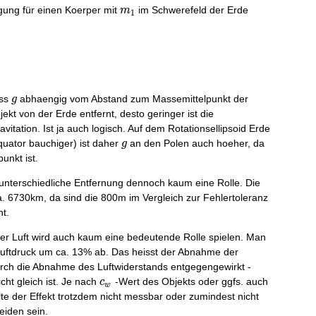
m_1
igung für einen Koerper mit
im Schwerefeld der Erde
m
1
g
ass
abhaengig vom Abstand zum Massemittelpunkt der
g
bjekt von der Erde entfernt, desto geringer ist die
itation. Ist ja auch logisch. Auf dem Rotationsellipsoid Erde
g
quator bauchiger) ist daher
an den Polen auch hoeher, da
g
nkt ist.
e unterschiedliche Entfernung dennoch kaum eine Rolle. Die
. 6730km, da sind die 800m im Vergleich zur Fehlertoleranz
t.
der Luft wird auch kaum eine bedeutende Rolle spielen. Man
uftdruck um ca. 13% ab. Das heisst der Abnahme der
rch die Abnahme des Luftwiderstands entgegengewirkt -
c_w
cht gleich ist. Je nach
-Wert des Objekts oder ggfs. auch
c
w
e der Effekt trotzdem nicht messbar oder zumindest nicht
eiden sein.