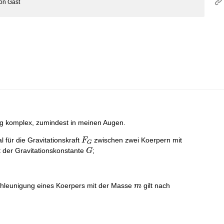
on
Gast
enig komplex, zumindest in meinen Augen.
F_G
m_1
l für die Gravitationskraft
zwischen zwei Koerpern mit
F
G
G
 der Gravitationskonstante
;
G
m
hleunigung eines Koerpers mit der Masse
gilt nach
m