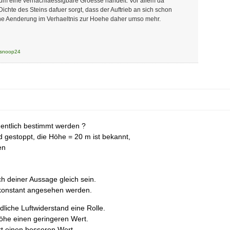
m eine vernachlaessigbare Groesse handelt. Vor allem da
ichte des Steins dafuer sorgt, dass der Auftrieb an sich schon
ine Aenderung im Verhaeltnis zur Hoehe daher umso mehr.
snoop24
gentlich bestimmt werden ?
d gestoppt, die Höhe = 20 m ist bekannt,
en
ch deiner Aussage gleich sein.
s konstant angesehen werden.
edliche Luftwiderstand eine Rolle.
Höhe einen geringeren Wert.
rt einen besseren Wert.