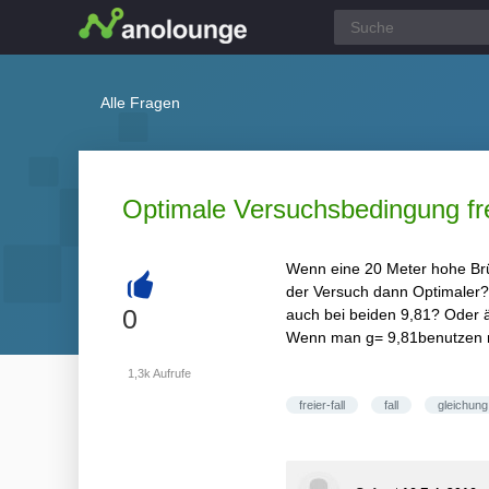
Alle Fragen
Optimale Versuchsbedingung fre
Wenn eine 20 Meter hohe Brüc
der Versuch dann Optimaler? Al
+
0
auch bei beiden 9,81? Oder ä
Wenn man g= 9,81benutzen m
1,3k
Aufrufe
freier-fall
fall
gleichung