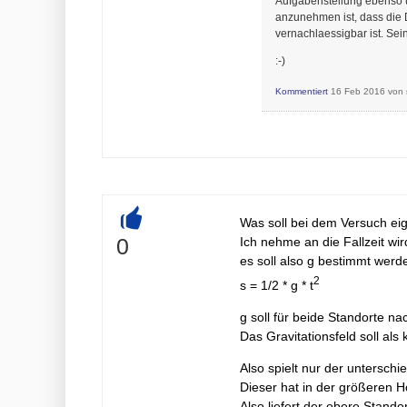
Aufgabenstellung ebenso u
anzunehmen ist, dass die D
vernachlaessigbar ist. Se
:-)
Kommentiert
16 Feb 2016
von
Was soll bei dem Versuch ei
+
0
Ich nehme an die Fallzeit wir
es soll also g bestimmt werd
2
s = 1/2 * g * t
g soll für beide Standorte na
Das Gravitationsfeld soll al
Also spielt nur der unterschi
Dieser hat in der größeren 
Also liefert der obere Stando