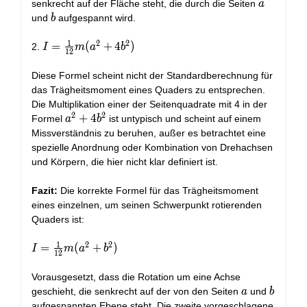
a
senkrecht auf der Fläche steht, die durch die Seiten
a
b
und
aufgespannt wird.
b
1
2
2
I =
=
(
+
4
)
2.
I
m
a
b
1
2
\frac{1}
{12} m
Diese Formel scheint nicht der Standardberechnung für
(a^2 +
das Trägheitsmoment eines Quaders zu entsprechen.
4b^2)
Die Multiplikation einer der Seitenquadrate mit 4 in der
2
2
a^2
+
4
Formel
ist untypisch und scheint auf einem
a
b
+
Missverständnis zu beruhen, außer es betrachtet eine
4b^2
spezielle Anordnung oder Kombination von Drehachsen
und Körpern, die hier nicht klar definiert ist.
Fazit:
Die korrekte Formel für das Trägheitsmoment
eines einzelnen, um seinen Schwerpunkt rotierenden
Quaders ist:
1
2
2
I =
=
(
+
)
I
m
a
b
1
2
\frac{1}
{12} m
Vorausgesetzt, dass die Rotation um eine Achse
(a^2 +
a
b
geschieht, die senkrecht auf der von den Seiten
und
a
b
b^2)
aufgespannten Ebene steht. Die zweite vorgeschlagene