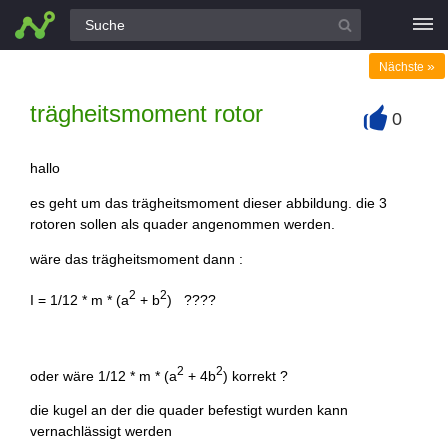
Alle Fragen
»
Nächste
trägheitsmoment rotor
0
+
hallo
es geht um das trägheitsmoment dieser abbildung. die 3
rotoren sollen als quader angenommen werden.
wäre das trägheitsmoment dann :
2
2
I = 1/12 * m * (a
+ b
) ????
2
2
oder wäre 1/12 * m * (a
+ 4b
) korrekt ?
die kugel an der die quader befestigt wurden kann
vernachlässigt werden