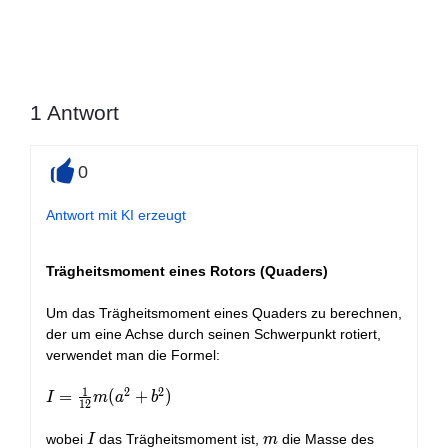
1
Antwort
0
+
Antwort mit KI erzeugt
Trägheitsmoment eines Rotors (Quaders)
Um das Trägheitsmoment eines Quaders zu berechnen,
der um eine Achse durch seinen Schwerpunkt rotiert,
verwendet man die Formel:
1
2
2
I =
=
(
+
)
I
m
a
b
1
2
\frac{1}
{12} m
I
m
wobei
das Trägheitsmoment ist,
die Masse des
I
m