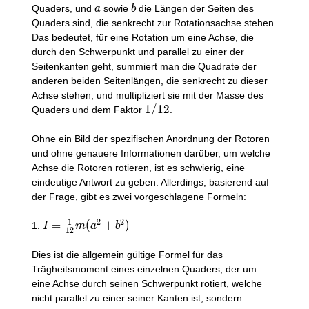
(a^2 +
a
b
Quaders, und
sowie
die Längen der Seiten des
a
b
b^2)
Quaders sind, die senkrecht zur Rotationsachse stehen.
Das bedeutet, für eine Rotation um eine Achse, die
durch den Schwerpunkt und parallel zu einer der
Seitenkanten geht, summiert man die Quadrate der
anderen beiden Seitenlängen, die senkrecht zu dieser
Achse stehen, und multipliziert sie mit der Masse des
1/12
1
/
1
2
Quaders und dem Faktor
.
Ohne ein Bild der spezifischen Anordnung der Rotoren
und ohne genauere Informationen darüber, um welche
Achse die Rotoren rotieren, ist es schwierig, eine
eindeutige Antwort zu geben. Allerdings, basierend auf
der Frage, gibt es zwei vorgeschlagene Formeln:
1
2
2
I =
=
(
+
)
1.
I
m
a
b
1
2
\frac{1}
{12} m
Dies ist die allgemein gültige Formel für das
(a^2 +
Trägheitsmoment eines einzelnen Quaders, der um
b^2)
eine Achse durch seinen Schwerpunkt rotiert, welche
nicht parallel zu einer seiner Kanten ist, sondern