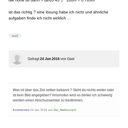
die höhe ist dann = tan(0.45°) * 100m = 0.785m
ist das richtig ? eine lösung habe ich nicht und ähnliche
aufgaben finde ich nicht wirklich ...
wurf
Gefragt
24 Jan 2016
von
Gast
Was ist über das Ziel selber bekannt ? Steht da nichts weiter oder
ist kein Bild angegeben? Ansonsten wird es denke ich schwierig
werden einen Abschusswinkel zu bestimmen.
Kommentiert
24 Jan 2016
von
Der_Mathecoach