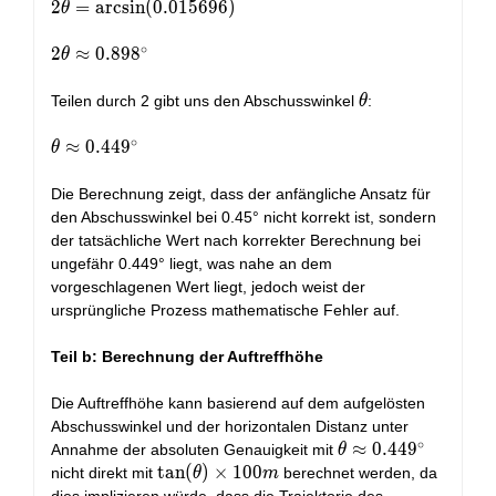
2\theta =
2
=
a
r
c
s
i
n
(
0
.
0
1
5
6
9
6
)
θ
\arcsin(0.015696)
∘
2\theta
2
≈
0
.
8
9
8
θ
\approx
0.898^\circ
\theta
Teilen durch 2 gibt uns den Abschusswinkel
:
θ
∘
\theta
≈
0
.
4
4
9
θ
\approx
0.449^\circ
Die Berechnung zeigt, dass der anfängliche Ansatz für
den Abschusswinkel bei 0.45° nicht korrekt ist, sondern
der tatsächliche Wert nach korrekter Berechnung bei
ungefähr 0.449° liegt, was nahe an dem
vorgeschlagenen Wert liegt, jedoch weist der
ursprüngliche Prozess mathematische Fehler auf.
Teil b: Berechnung der Auftreffhöhe
Die Auftreffhöhe kann basierend auf dem aufgelösten
Abschusswinkel und der horizontalen Distanz unter
∘
\theta
≈
0
.
4
4
9
Annahme der absoluten Genauigkeit mit
θ
\approx
\tan(\theta)
t
a
n
(
)
×
1
0
0
nicht direkt mit
berechnet werden, da
θ
m
0.449^\circ
\times 100m