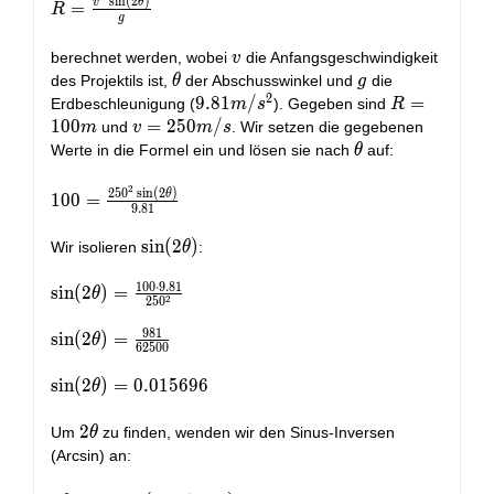
s
i
n
(
2
)
R = \frac{v^2
v
θ
=
R
g
\sin(2\theta)}
{g}
v
berechnet werden, wobei
die Anfangsgeschwindigkeit
v
\theta
g
des Projektils ist,
der Abschusswinkel und
die
θ
g
2
9.81
9
.
8
1
/
R =
=
Erdbeschleunigung (
). Gegeben sind
m
s
R
m/s^2
100m
1
0
0
v =
=
2
5
0
/
und
. Wir setzen die gegebenen
m
v
m
s
250m/s
\theta
Werte in die Formel ein und lösen sie nach
auf:
θ
2
2
5
0
s
i
n
(
2
)
100 =
θ
1
0
0
=
9
.
8
1
\frac{250^2
\sin(2\theta)}
\sin(2\theta)
s
i
n
(
2
)
Wir isolieren
:
θ
{9.81}
1
0
0
⋅
9
.
8
1
\sin(2\theta)
s
i
n
(
2
)
=
θ
2
2
5
0
= \frac{100
9
8
1
\cdot 9.81}
\sin(2\theta)
s
i
n
(
2
)
=
θ
6
2
5
0
0
{250^2}
= \frac{981}
{62500}
\sin(2\theta)
s
i
n
(
2
)
=
0
.
0
1
5
6
9
6
θ
= 0.015696
2\theta
2
Um
zu finden, wenden wir den Sinus-Inversen
θ
(Arcsin) an: