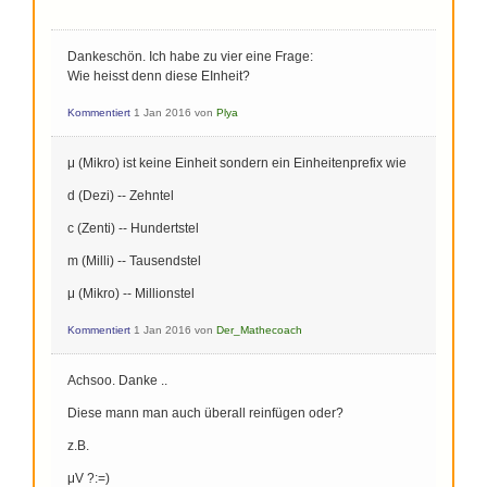
Dankeschön. Ich habe zu vier eine Frage:
Wie heisst denn diese EInheit?
Kommentiert
1 Jan 2016
von
Plya
μ (Mikro) ist keine Einheit sondern ein Einheitenprefix wie
d (Dezi) -- Zehntel
c (Zenti) -- Hundertstel
m (Milli) -- Tausendstel
μ (Mikro) -- Millionstel
Kommentiert
1 Jan 2016
von
Der_Mathecoach
Achsoo. Danke ..
Diese mann man auch überall reinfügen oder?
z.B.
μV ?:=)