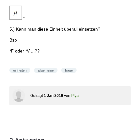
*
5.) Kann man diese Einheit überall einsetzen?
Bsp
*F oder *V ...??
einheiten
allgemeine
frage
Gefragt
1 Jan 2016
von
Plya