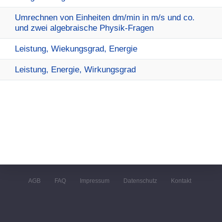
Umrechnen von Einheiten dm/min in m/s und co.
und zwei algebraische Physik-Fragen
Leistung, Wiekungsgrad, Energie
Leistung, Energie, Wirkungsgrad
AGB
FAQ
Impressum
Datenschutz
Kontakt