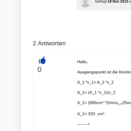
Gefragt
19 Nov 2015
2
Antworten
Hallo,
+
0
Ausgangspunkt ist die Kontin
A_1 *v_1= A_2 *v_2
A_2= (A_1 *v_1)/v_2
A_2= (800cm² *10m/s
25m
) / /
A_2= 320 cm²
------->