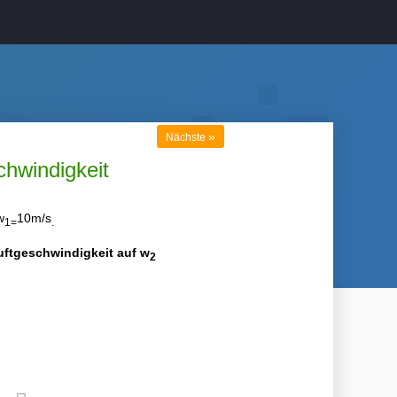
»
Nächste
chwindigkeit
w
10m/s
1=
.
ftgeschwindigkeit auf w
2