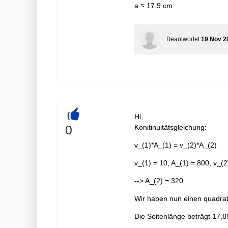
a ≈ 17.9 cm
Beantwortet
19 Nov 2
Hi,
+
0
Konitinuitätsgleichung:
v_(1)*A_(1) = v_(2)*A_(2)
v_(1) = 10, A_(1) = 800, v_(2
--> A_(2) = 320
Wir haben nun einen quadrati
Die Seitenlänge beträgt 17,8