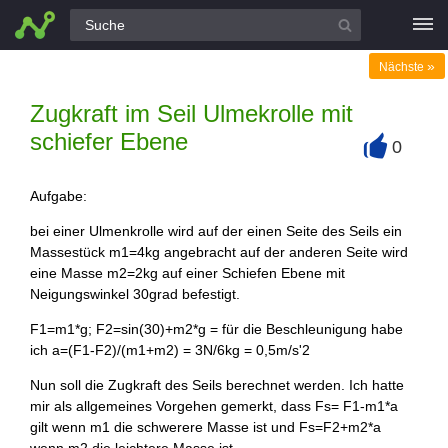
Alle Fragen
»
Nächste
Zugkraft im Seil Ulmekrolle mit
schiefer Ebene
0
+
Aufgabe:
bei einer Ulmenkrolle wird auf der einen Seite des Seils ein
Massestück m1=4kg angebracht auf der anderen Seite wird
eine Masse m2=2kg auf einer Schiefen Ebene mit
Neigungswinkel 30grad befestigt.
F1=m1*g; F2=sin(30)+m2*g = für die Beschleunigung habe
ich a=(F1-F2)/(m1+m2) = 3N/6kg = 0,5m/s'2
Nun soll die Zugkraft des Seils berechnet werden. Ich hatte
mir als allgemeines Vorgehen gemerkt, dass Fs= F1-m1*a
gilt wenn m1 die schwerere Masse ist und Fs=F2+m2*a