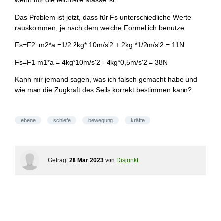
wenn m2 die leichtere Masse ist.
Das Problem ist jetzt, dass für Fs unterschiedliche Werte
rauskommen, je nach dem welche Formel ich benutze.
Fs=F2+m2*a =1/2 2kg* 10m/s'2 + 2kg *1/2m/s'2 = 11N
Fs=F1-m1*a = 4kg*10m/s'2 - 4kg*0,5m/s'2 = 38N
Kann mir jemand sagen, was ich falsch gemacht habe und
wie man die Zugkraft des Seils korrekt bestimmen kann?
ebene
schiefe
bewegung
kräfte
Gefragt
28 Mär 2023
von
Disjunkt