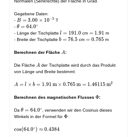
Normalen (Senkrechte) der Fläche in Grad.
Gegebene Daten:
−
5
B =
=
3
.
0
0
×
1
0
-
T
B
∘
3.00
\theta =
=
6
4
.
0
-
θ
\times
64.0^{\circ}
l =
=
1
9
1
.
0
=
=
1
.
9
1
- Länge der Tischplatte
cm
m
l
10^{-5}
191.0
1.91
b =
=
7
6
.
5
=
=
0
.
7
6
5
- Breite der Tischplatte
cm
m
b
76.5
0.765
A
Berechnen der Fläche
:
A
A
Die Fläche
der Tischplatte wird durch das Produkt
A
von Länge und Breite bestimmt:
2
A = l
=
×
=
1
.
9
1
m
×
0
.
7
6
5
m
=
1
.
4
6
1
1
5
m
A
l
b
\times b =
1.91 \,
\Phi
Φ
Berechnen des magnetischen Flusses
:
\text{m}
\times
∘
\theta =
=
6
4
.
0
Da
, verwenden wir den Cosinus dieses
θ
0.765 \,
64.0^{\circ}
\Phi
Φ
Winkels in der Formel für
:
\text{m} =
1.46115 \,
∘
\cos(64.0^{\circ})
c
o
s
(
6
4
.
0
)
≈
0
.
4
3
8
4
\text{m}^2
\approx 0.4384