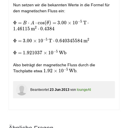
Nun setzen wir die bekannten Werte in die Formel für
den magnetischen Fluss ein:
−
5
\Phi = B
Φ
=
⋅
⋅
c
o
s
(
)
=
3
.
0
0
×
1
0
T
⋅
B
A
θ
2
\cdot A
1
.
4
6
1
1
5
m
⋅
0
.
4
3
8
4
\cdot
\cos(\theta)
−
5
2
\Phi = 3.00
Φ
=
3
.
0
0
×
1
0
T
⋅
0
.
6
4
0
3
4
5
5
8
4
m
= 3.00
\times
\times
−
5
10^{-5} \,
\Phi =
Φ
=
1
.
9
2
1
0
3
7
×
1
0
Wb
10^{-5} \,
\text{T}
1.921037
\text{T}
\cdot
\times
Also beträgt der magnetische Fluss durch die
\cdot
0.640345584
10^{-5} \,
−
5
1.92
1
.
9
2
×
1
0
Wb
Tischplatte etwa
.
1.46115 \,
\,
\text{Wb}
\times
\text{m}^2
\text{m}^2
10^{-5} \,
\cdot 0.4384
\text{Wb}
Beantwortet
23 Jun 2013
von
loungeAI
Ähnliche Fragen