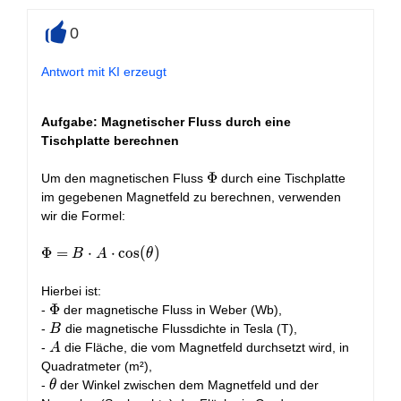
0
+
Antwort mit KI erzeugt
Aufgabe: Magnetischer Fluss durch eine
Tischplatte berechnen
\Phi
Φ
Um den magnetischen Fluss
durch eine Tischplatte
im gegebenen Magnetfeld zu berechnen, verwenden
wir die Formel:
\Phi = B
Φ
=
⋅
⋅
c
o
s
(
)
B
A
θ
\cdot A
\cdot
Hierbei ist:
\cos(\theta)
\Phi
Φ
-
der magnetische Fluss in Weber (Wb),
B
-
die magnetische Flussdichte in Tesla (T),
B
A
-
die Fläche, die vom Magnetfeld durchsetzt wird, in
A
Quadratmeter (m²),
\theta
-
der Winkel zwischen dem Magnetfeld und der
θ