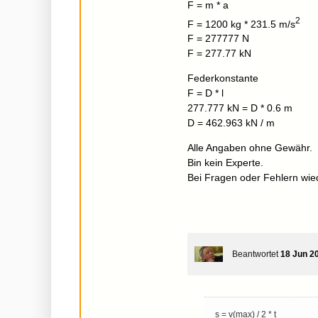
F = m * a
2
F = 1200 kg * 231.5 m/s
F = 277777 N
F = 277.77 kN
Federkonstante
F = D * l
277.777 kN = D * 0.6 m
D = 462.963 kN / m
Alle Angaben ohne Gewähr.
Bin kein Experte.
Bei Fragen oder Fehlern wie
Beantwortet
18 Jun 2
s = v(max) / 2 * t