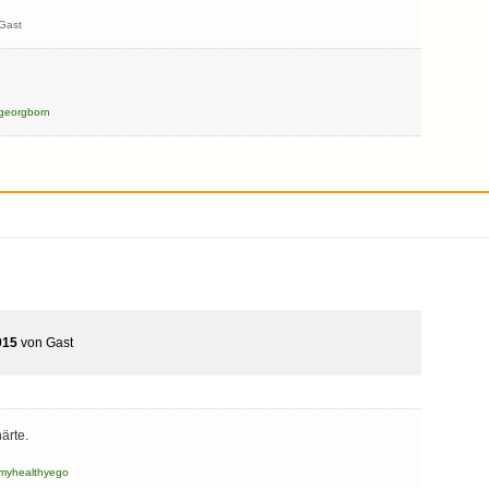
Gast
georgborn
015
von
Gast
ärte.
myhealthyego