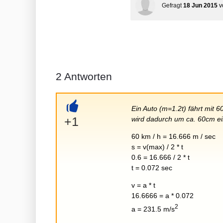
Gefragt
18 Jun 2015
v
2
Antworten
Ein Auto (m=1.2t) fährt mit
+
+1
wird dadurch um ca. 60cm e
60 km / h = 16.666 m / sec
s = v(max) / 2 * t
0.6 = 16.666 / 2 * t
t = 0.072 sec
v = a * t
16.6666 = a * 0.072
2
a = 231.5 m/s