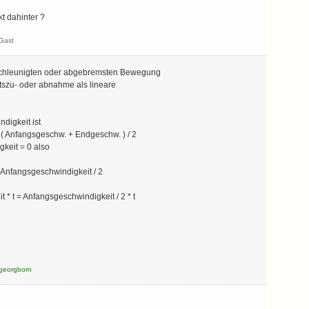
t dahinter ?
Gast
eschleunigten oder abgebremsten Bewegung
itszu- oder abnahme als lineare
ndigkeit ist
 ( Anfangsgeschw. + Endgeschw. ) / 2
gkeit = 0 also
 Anfangsgeschwindigkeit / 2
t * t = Anfangsgeschwindigkeit / 2 * t
georgborn