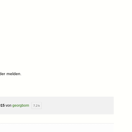
der melden.
015
von
georgborn
7,2 k