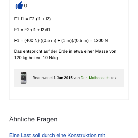
0
+
F1·l1 = F2·(l1 + l2)
F1 = F2·(l1 + l2)/l1
F1 = (400 N)·((0.5 m) + (1 m))/(0.5 m) = 1200 N
Das entspricht auf der Erde in etwa einer Masse von
120 kg bei ca. 10 N/kg.
Beantwortet
1 Jun 2015
von
Der_Mathecoach
10 k
Ähnliche Fragen
Eine Last soll durch eine Konstruktion mit