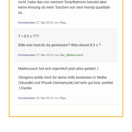
nicht, habe das von meinem Smarthphone benutzt aber
keine Ahnung ob mein Taschen von dem Handy qualitativ
ist...
Kommentiert
27 Mai 2015
von
Plya
T = 8.5 s ???
Bitte was hast du da gemessen? Was dauert 8.5 s ?
Kommentiert
27 Mai 2015
von
Der_Mathecoach
Mathecoach hat sich eigentlich jetzt alles geklärt :)
Übrigens wollte mich für deine Hilfe bedanken in Mathe
(Stoastik) und Physik (Atomphysik) lief sehr gut bzw. perfekt
:) Danke
Kommentiert
31 Mai 2015
von
Plya