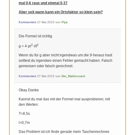
mal 0,6 raus und einmal 0,37
Aber seit wann kann ein Ortsfaktor so klein sein?
Kommentiert
27 Mai 2015
von
Plya
Die Formel ist richtig
2
2
g = 4·pi
·l/t
Wenn du für g aber nicht irgendwas um die 9 heraus hast
solltest du irgendwo einen Fehler gemacht haben. Falsch
gemessen oder falsch gerechnet.
Kommentiert
27 Mai 2015
von
Der_Mathecoach
Okay Danke
Kannst du mal das mit der Formel mal ausprobieren; mit
den Werten:
T=8.5s
l=0,7m
Das Problem ist ich finde gerade mein Taschenrechnee