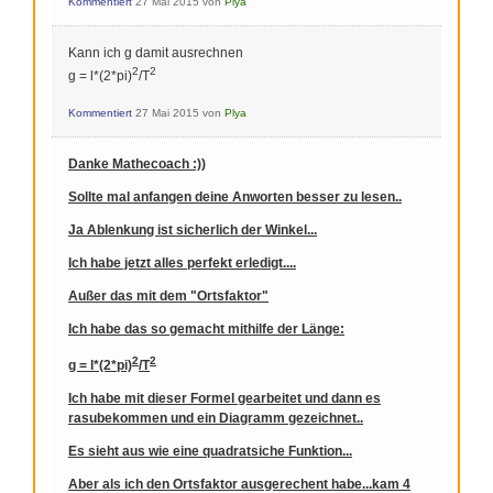
Kommentiert
27 Mai 2015
von
Plya
Kann ich g damit ausrechnen
2
2
g = l*(2*pi)
/T
Kommentiert
27 Mai 2015
von
Plya
Danke Mathecoach :))
Sollte mal anfangen deine Anworten besser zu lesen..
Ja Ablenkung ist sicherlich der Winkel...
Ich habe jetzt alles perfekt erledigt....
Außer das mit dem "Ortsfaktor"
Ich habe das so gemacht mithilfe der Länge:
2
2
g = l*(2*pi)
/T
Ich habe mit dieser Formel gearbeitet und dann es
rasubekommen und ein Diagramm gezeichnet..
Es sieht aus wie eine quadratsiche Funktion...
Aber als ich den Ortsfaktor ausgerechent habe...kam 4