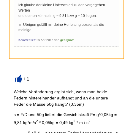
ich glaube der kleine Unterschied zu den vorgegeben
Werten
und deinen könnte in g = 9.81 bzw g = 10 liegen.
Im Übrigen gefällt mir deine Herleitung besser als die
meinige.
Kommentiert
25 Apr 2015
von
georgborn
+1
+
Welche Veränderung ergibt sich, wenn man beide
Federn hintereinander aufhängt und an die untere
Feder die Masse 50g hängt? (0,35m)
s = F/D und 50g liefert die Gewichtskraft F= g*0,05kg =
2
2
2
9,81 kg*m/s
* 0,05kg = 0,49 kg
* m / s
= 0,49 N. also untere Feder Längenänderung s