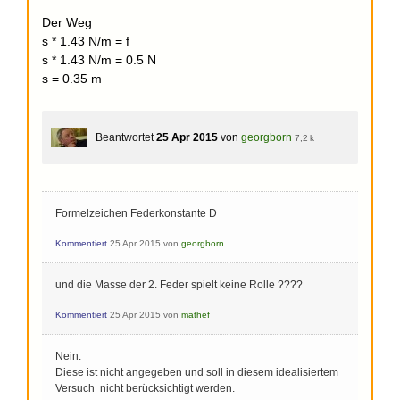
Der Weg
s * 1.43 N/m = f
s * 1.43 N/m = 0.5 N
s = 0.35 m
Beantwortet
25 Apr 2015
von
georgborn
7,2 k
Formelzeichen Federkonstante D
Kommentiert
25 Apr 2015
von
georgborn
und die Masse der 2. Feder spielt keine Rolle ????
Kommentiert
25 Apr 2015
von
mathef
Nein.
Diese ist nicht angegeben und soll in diesem idealisiertem
Versuch nicht berücksichtigt werden.