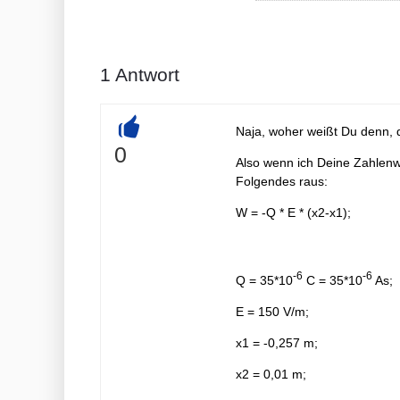
1
Antwort
Naja, woher weißt Du denn, d
+
0
Also wenn ich Deine Zahlen
Folgendes raus:
W = -Q * E * (x2-x1);
-6
-6
Q = 35*10
C = 35*10
As;
E = 150 V/m;
x1 = -0,257 m;
x2 = 0,01 m;