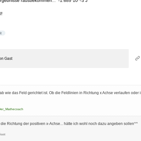
 Ergebnisse rausbekommen... -1.685*10^-3 J
l!
it
on
Gast
b wie das Feld gerichtet ist. Ob die Feldlinien in Richtung x Achse verlaufen oder
Der_Mathecoach
n die Richtung der positiven x-Achse... hätte ich wohl noch dazu angeben sollen^^
Gast