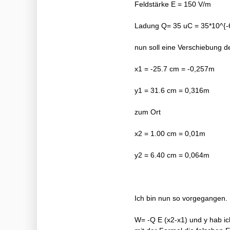
Feldstärke E = 150 V/m
Ladung Q= 35 uC = 35*10^{-
nun soll eine Verschiebung 
x1 = -25.7 cm = -0,257m
y1 = 31.6 cm = 0,316m
zum Ort
x2 = 1.00 cm = 0,01m
y2 = 6.40 cm = 0,064m
Ich bin nun so vorgegangen.
W= -Q E (x2-x1) und y hab ich