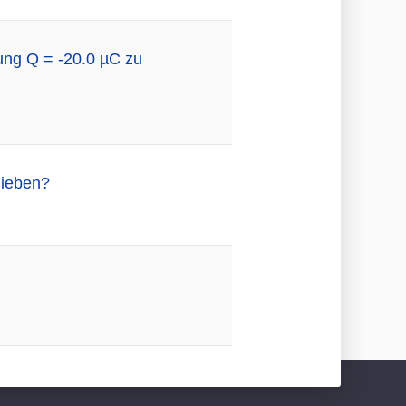
dung Q = -20.0 µC zu
hieben?