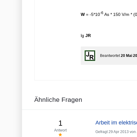
-6
W
= -5*10
As * 150 V/m * (
lg
JR
Beantwortet
20 Mai 2
Ähnliche Fragen
1
Arbeit im elektri
Antwort
Gefragt
29 Apr 2013
von