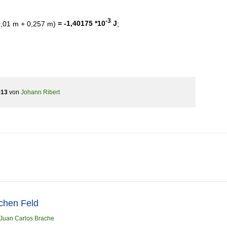
-3
0,01 m + 0,257 m)
= -1,40175 *10
J
;
013
von
Johann Ribert
schen Feld
Juan Carlos Brache