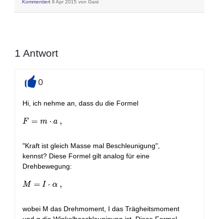
Kommentiert
9 Apr 2015
von
Gast
1
Antwort
0
+
Hi, ich nehme an, dass du die Formel
F = m \cdot a \ ,
=
⋅
,
F
m
a
"Kraft ist gleich Masse mal Beschleunigung",
kennst? Diese Formel gilt analog für eine
Drehbewegung:
M = I \cdot \alpha \ ,
=
⋅
,
M
I
α
wobei M das Drehmoment, I das Trägheitsmoment
und α die Winkelbeschleunigung ist. Diese Formel