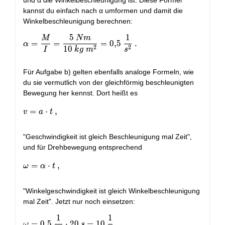
kannst du einfach nach α umformen und damit die
Winkelbeschleunigung berechnen:
5
1
M
N
m
\alpha = \frac{M}{I} = \frac{5 \ Nm}{10 \ kg \ m^2
=
=
=
0
,
5
.
α
2
2
1
0
I
k
g
m
s
Für Aufgabe b) gelten ebenfalls analoge Formeln, wie
du sie vermutlich von der gleichförmig beschleunigten
Bewegung her kennst. Dort heißt es
v = a \cdot t \ ,
=
⋅
,
v
a
t
"Geschwindigkeit ist gleich Beschleunigung mal Zeit",
und für Drehbewegung entsprechend
\omega = \alpha \cdot t \ ,
=
⋅
,
ω
α
t
"Winkelgeschwindigkeit ist gleich Winkelbeschleunigung
mal Zeit". Jetzt nur noch einsetzen:
1
1
\omega = 0,5 \ \frac{1}{s^2} \cdot 20 \ s = 10 \ \fr
=
0
,
5
⋅
2
0
=
1
0
.
ω
s