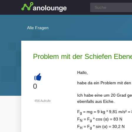
Alle Fragen
Problem mit der Schiefen Eben
Hallo,
habe da ein Problem mit den 
+
0
Ich habe eine um 20 Grad gen
456
Aufrufe
ebenfalls aus Eiche.
F
= mg = 9 kg * 9,81 m/s² =
g
F
= F
* cos (α) = 83 N
N
g
F
= F
* sin (α) = 30,2 N
H
g