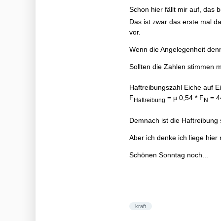
Schon hier fällt mir auf, das 
Das ist zwar das erste mal d
vor.
Wenn die Angelegenheit dennoc
Sollten die Zahlen stimmen mü
Haftreibungszahl Eiche auf E
F
= µ 0,54 * F
= 4
Haftreibung
N
Demnach ist die Haftreibung s
Aber ich denke ich liege hier 
Schönen Sonntag noch...
kraft