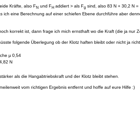
beide Kräfte, also F
und F
addiert > als F
sind, also 83 N + 30,2 N =
N
H
g
as ich eine Berechnung auf einer schiefen Ebene durchführe aber denn
h korrekt ist, dann frage ich mich ernsthaft wo die Kraft (die ja nur Z
sste folgende Überlegung ob der Klotz haften bleibt oder nicht ja richt
iche µ 0,54
4,82 N
tärker als die Hangabtriebskraft und der Klotz bleibt stehen.
meilenweit vom richtigen Ergebnis entfernt und hoffe auf eure Hilfe :)