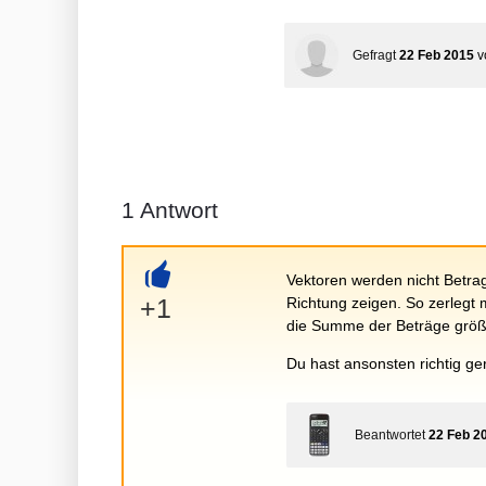
Gefragt
22 Feb 2015
v
1
Antwort
Vektoren werden nicht Betrags
+
+1
Richtung zeigen. So zerlegt 
die Summe der Beträge größ
Du hast ansonsten richtig ger
Beantwortet
22 Feb 2