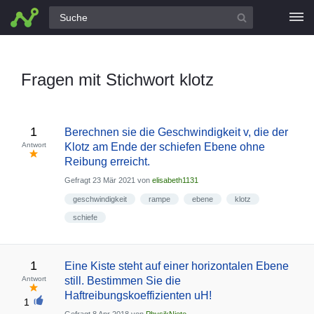
Alle Fragen
Fragen mit Stichwort klotz
1
Berechnen sie die Geschwindigkeit v, die der
Antwort
Klotz am Ende der schiefen Ebene ohne
Reibung erreicht.
Gefragt
23 Mär 2021
von
elisabeth1131
geschwindigkeit
rampe
ebene
klotz
schiefe
1
Eine Kiste steht auf einer horizontalen Ebene
Antwort
still. Bestimmen Sie die
Haftreibungskoeffizienten uH!
1