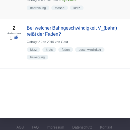
Gefragt
8 Apr 2018
von
PhysikNiete
haftreibung
masse
klotz
2
Bei welcher Bahngeschwindigkeit V_(bahn)
Antworten
reißt der Faden?
1
Gefragt
2 Jan 2015
von
Gast
klotz
kreis
faden
geschwindigkeit
bewegung
AGB
FAQ
Impressum
Datenschutz
Kontakt