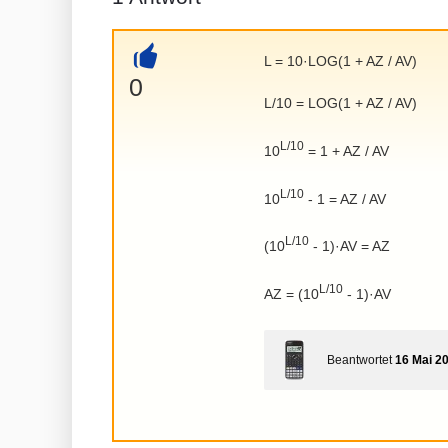
L = 10·LOG(1 + AZ / AV)
+
0
L/10 = LOG(1 + AZ / AV)
L/10
10
= 1 + AZ / AV
L/10
10
- 1 = AZ / AV
L/10
(10
- 1)·AV = AZ
L/10
AZ = (10
- 1)·AV
Beantwortet
16 Mai 2