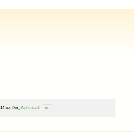
014
von
Der_Mathecoach
10 k