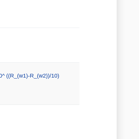
0^ ((R_(w1)-R_(w2))/10)