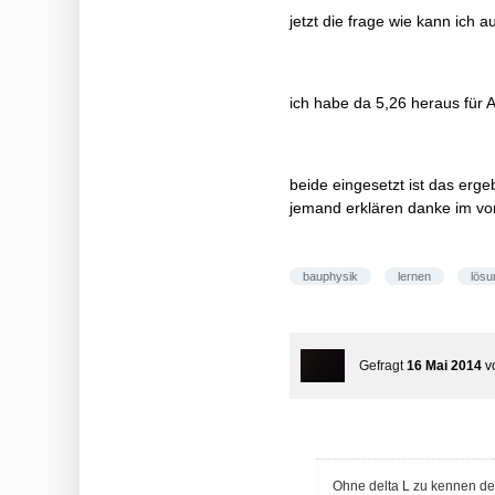
jetzt die frage wie kann ich au
ich habe da 5,26 heraus für 
beide eingesetzt ist das er
jemand erklären danke im vo
bauphysik
lernen
lösu
Gefragt
16 Mai 2014
v
Ohne delta L zu kennen den