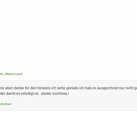
Der_Mathecoach
... ne aber danke für den hinweis ich sehe gerade ich hab es ausgerchnet nur nicht g
ter damit es erledigt ist.. danke nochmaL!
aznulove