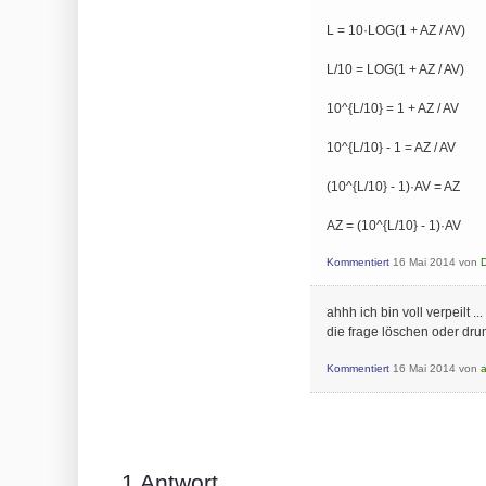
L = 10·LOG(1 + AZ / AV)
L/10 = LOG(1 + AZ / AV)
10^{L/10} = 1 + AZ / AV
10^{L/10} - 1 = AZ / AV
(10^{L/10} - 1)·AV = AZ
AZ = (10^{L/10} - 1)·AV
Kommentiert
16 Mai 2014
von
ahhh ich bin voll verpeilt 
die frage löschen oder drun
Kommentiert
16 Mai 2014
von
1
Antwort