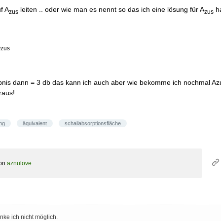
f A
leiten .. oder wie man es nennt so das ich eine lösung für A
h
zus
zus
A
zus
gebnis dann = 3 db das kann ich auch aber wie bekomme ich nochmal A
raus!
ng
äquivalent
schallabsorptionsfläche
on
aznulove
ke ich nicht möglich.