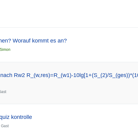
ernen? Worauf kommt es an?
Simon
n nach Rw2 R_(w,res)=R_(w1)-10lg[1+(S_(2)/S_(ges))*(1
Gast
quiz kontrolle
n
Gast