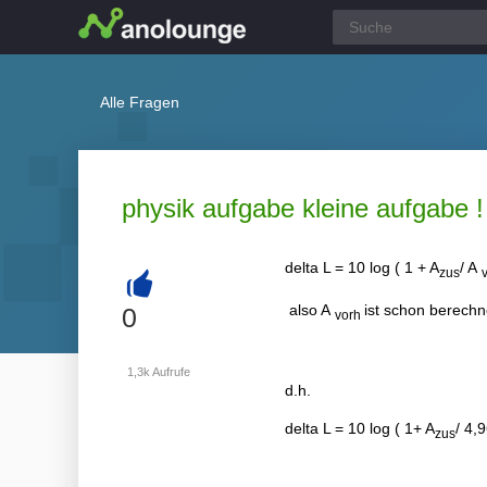
Alle Fragen
physik aufgabe kleine aufgabe !
delta L = 10 log ( 1 + A
/ A
zus
+
also A
ist schon berechn
0
vorh
1,3k
Aufrufe
d.h.
delta L = 10 log ( 1+ A
/ 4,
zus