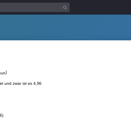
)
vorh
et und zwar ist es 4,96
96)