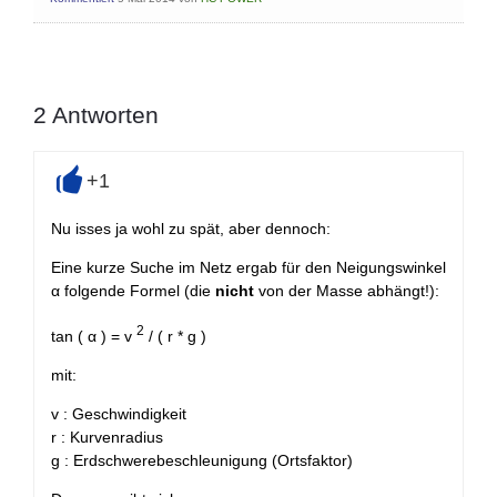
2
Antworten
+1
+
Nu isses ja wohl zu spät, aber dennoch:
Eine kurze Suche im Netz ergab für den Neigungswinkel
α folgende Formel (die
nicht
von der Masse abhängt!):
2
tan ( α ) = v
/ ( r * g )
mit:
v : Geschwindigkeit
r : Kurvenradius
g : Erdschwerebeschleunigung (Ortsfaktor)