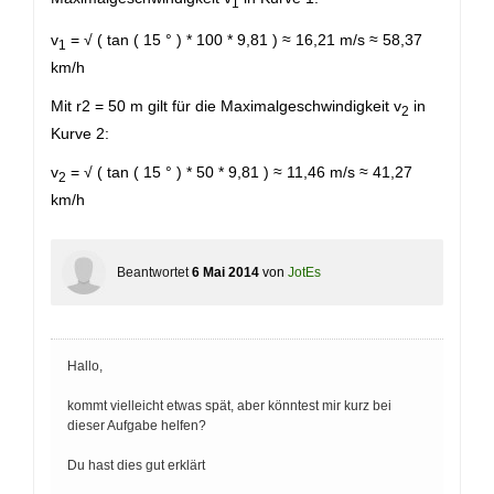
1
v
= √ ( tan ( 15 ° ) * 100 * 9,81 ) ≈ 16,21 m/s ≈ 58,37
1
km/h
Mit r2 = 50 m gilt für die Maximalgeschwindigkeit v
in
2
Kurve 2:
v
= √ ( tan ( 15 ° ) * 50 * 9,81 ) ≈ 11,46 m/s ≈ 41,27
2
km/h
Beantwortet
6 Mai 2014
von
JotEs
Hallo,
kommt vielleicht etwas spät, aber könntest mir kurz bei
dieser Aufgabe helfen?
Du hast dies gut erklärt