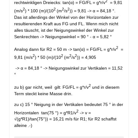
2
rechtwinkligen Dreiecks: tan(α) = FG/FL = g*r/v
= 9,81
2
2
2
2
(m/s
) * 100 (m)/(10
(m
/s
)) = 9,81 -> α = 84,18 °.
Das ist allerdings der Winkel von der Horizontalen zur
resultierenden Kraft aus FG und FL. Wenn mich nicht
alles täuscht, ist der Neigungswinkel der Winkel zur
Senkrechten -> Neigungswinkel = 90 ° - α = 5,82 °
2
Analog dann für R2 = 50 m -> tan(α) = FG/FL = g*r/v
=
2
2
2
2
9,81 (m/s
) * 50 (m)/(10
(m
/s
)) = 4,905
-> α = 84,18 ° -> Neigungswinkel zur Vertikalen = 11,52
°
2
zu b) gar nicht, weil gilt: FG/FL = g*r/v
und in diesem
Term steckt keine Masse drin.
zu c) 15 ° Neigung in der Vertikalen bedeutet 75 ° in der
2
Horizontalen tan(75 °) = g*R1/v
-> v =
√(g*R1)/tan(75°)) = 16,21 m/s für R1; für R2 schaffst
alleine .-)