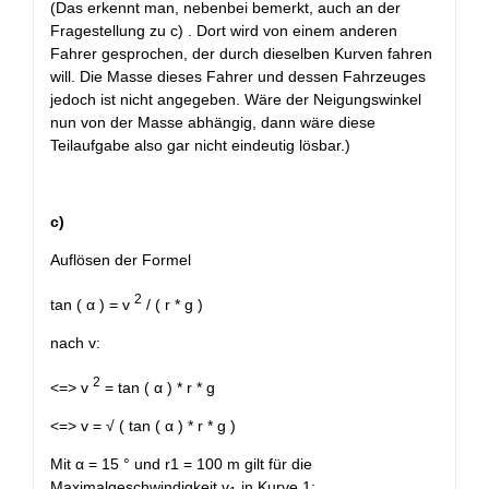
(Das erkennt man, nebenbei bemerkt, auch an der
Fragestellung zu c) . Dort wird von einem anderen
Fahrer gesprochen, der durch dieselben Kurven fahren
will. Die Masse dieses Fahrer und dessen Fahrzeuges
jedoch ist nicht angegeben. Wäre der Neigungswinkel
nun von der Masse abhängig, dann wäre diese
Teilaufgabe also gar nicht eindeutig lösbar.)
c)
Auflösen der Formel
2
tan ( α ) = v
/ ( r * g )
nach v:
2
<=> v
= tan ( α ) * r * g
<=> v = √ ( tan ( α ) * r * g )
Mit α = 15 ° und r1 = 100 m gilt für die
Maximalgeschwindigkeit v
in Kurve 1: