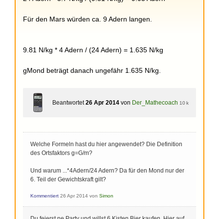
Für den Mars würden ca. 9 Adern langen.
9.81 N/kg * 4 Adern / (24 Adern) = 1.635 N/kg
gMond beträgt danach ungefähr 1.635 N/kg.
Beantwortet
26 Apr 2014
von
Der_Mathecoach
10 k
Welche Formeln hast du hier angewendet? Die Definition
des Ortsfaktors g=G/m?
Und warum ...*4Adern/24 Adern? Da für den Mond nur der
6. Teil der Gewichtskraft gilt?
Kommentiert
26 Apr 2014
von
Simon
Du feierst ne Party und willst 6 Kisten Bier kaufen. Hier auf