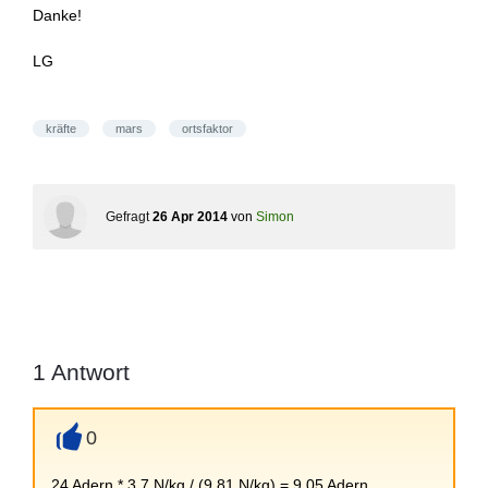
Danke!
LG
kräfte
mars
ortsfaktor
Gefragt
26 Apr 2014
von
Simon
1
Antwort
0
+
24 Adern * 3.7 N/kg / (9.81 N/kg) = 9.05 Adern