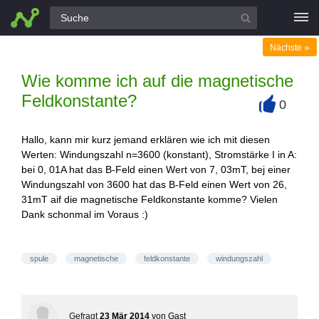
Alle Fragen
»
Nächste
Wie komme ich auf die magnetische
Feldkonstante?
0
+
Hallo, kann mir kurz jemand erklären wie ich mit diesen
Werten: Windungszahl n=3600 (konstant), Stromstärke I in A:
bei 0, 01A hat das B-Feld einen Wert von 7, 03mT, bej einer
Windungszahl von 3600 hat das B-Feld einen Wert von 26,
31mT aif die magnetische Feldkonstante komme? Vielen
Dank schonmal im Voraus :)
spule
magnetische
feldkonstante
windungszahl
Gefragt
23 Mär 2014
von
Gast