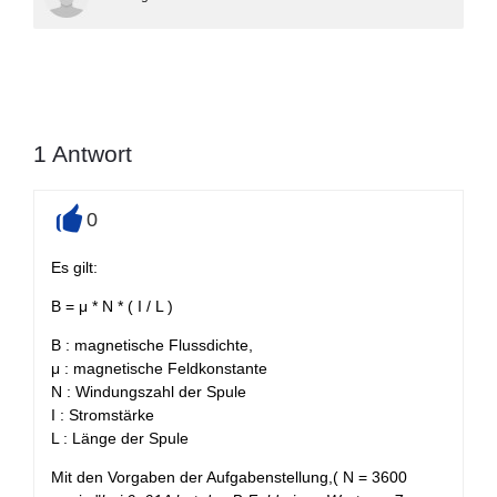
1
Antwort
0
+
Es gilt:
B = μ * N * ( I / L )
B : magnetische Flussdichte,
μ : magnetische Feldkonstante
N : Windungszahl der Spule
I : Stromstärke
L : Länge der Spule
Mit den Vorgaben der Aufgabenstellung,( N = 3600