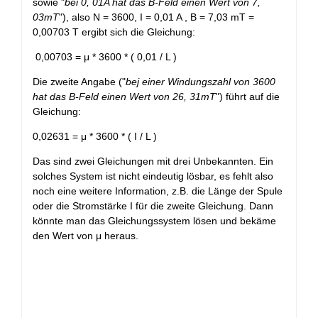
sowie "
bei 0, 01A hat das B-Feld einen Wert von 7,
03mT
"), also N = 3600, I = 0,01 A , B = 7,03 mT =
0,00703 T ergibt sich die Gleichung:
0,00703 = μ * 3600 * ( 0,01 / L )
Die zweite Angabe ("
bej einer Windungszahl von 3600
hat das B-Feld einen Wert von 26, 31mT
") führt auf die
Gleichung:
0,02631 = μ * 3600 * ( I / L )
Das sind zwei Gleichungen mit drei Unbekannten. Ein
solches System ist nicht eindeutig lösbar, es fehlt also
noch eine weitere Information, z.B. die Länge der Spule
oder die Stromstärke I für die zweite Gleichung. Dann
könnte man das Gleichungssystem lösen und bekäme
den Wert von μ heraus.