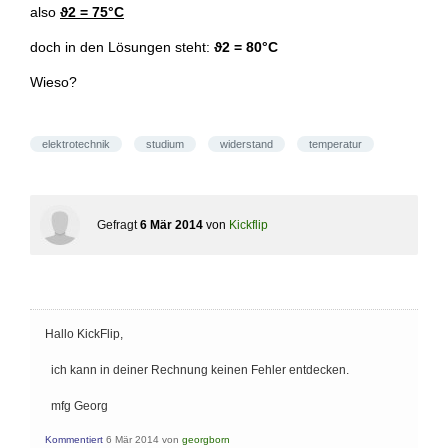
also
ϑ2 = 75°C
doch in den Lösungen steht:
ϑ2 = 80°C
Wieso?
elektrotechnik
studium
widerstand
temperatur
Gefragt
6 Mär 2014
von
Kickflip
Hallo KickFlip,
ich kann in deiner Rechnung keinen Fehler entdecken.
mfg Georg
Kommentiert
6 Mär 2014
von
georgborn