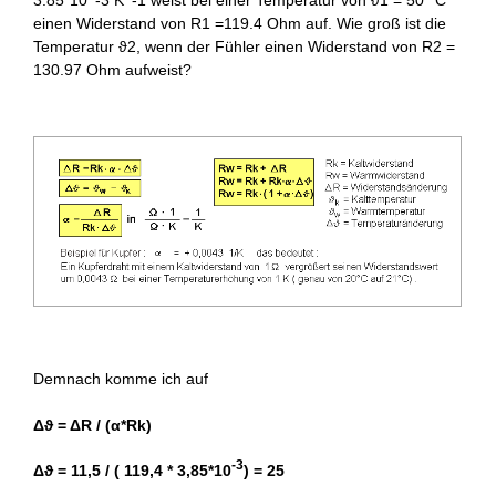
3.85*10^-3 K^-1 weist bei einer Temperatur von ϑ1 = 50 °C
einen Widerstand von R1 =119.4 Ohm auf. Wie groß ist die
Temperatur ϑ2, wenn der Fühler einen Widerstand von R2 =
130.97 Ohm aufweist?
Demnach komme ich auf
Δϑ = ΔR / (α*Rk)
-3
Δϑ = 11,5 / ( 119,4 * 3,85*10
) = 25