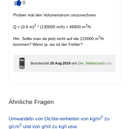
0
+
Probier mal den Volumenstrom umzurechnen
2
3
Q = (0.6 m)
* (130000 m/h) = 46800 m
/h
3
Hm. Sollte man da jetzt nicht auf die 215000 m
/h
kommen? Wenn ja, wo ist der Fehler?
Beantwortet
20 Aug 2016
von
Der_Mathecoach
10 k
Ähnliche Fragen
3
Umwandeln von Dichte-einheiten von kg/m
zu
3
g/cm
und von g/ml zu kg/l usw.