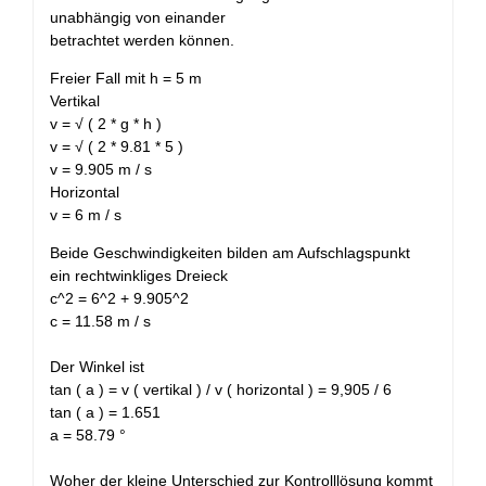
unabhängig von einander
betrachtet werden können.
Freier Fall mit h = 5 m
Vertikal
v = √ ( 2 * g * h )
v = √ ( 2 * 9.81 * 5 )
v = 9.905 m / s
Horizontal
v = 6 m / s
Beide Geschwindigkeiten bilden am Aufschlagspunkt
ein rechtwinkliges Dreieck
c^2 = 6^2 + 9.905^2
c = 11.58 m / s
Der Winkel ist
tan ( a ) = v ( vertikal ) / v ( horizontal ) = 9,905 / 6
tan ( a ) = 1.651
a = 58.79 °
Woher der kleine Unterschied zur Kontrolllösung kommt